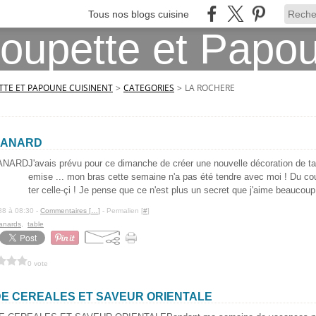
Tous nos blogs cuisine
TE ET PAPOUNE CUISINENT
>
CATEGORIES
>
LA ROCHERE
CANARD
J'avais prévu pour ce dimanche de créer une nouvelle décoration de tab
emise ... mon bras cette semaine n'a pas été tendre avec moi ! Du co
ter celle-çi ! Je pense que ce n'est plus un secret que j'aime beaucoup.
88 à 08:30 -
Commentaires [
…
]
- Permalien [
#
]
anards
,
table
0 vote
DE CEREALES ET SAVEUR ORIENTALE