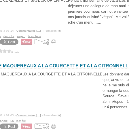
Pendant ma semaine de vacances no
déjeuner une collègue de mon mari. C
première pour nous car notre invitée
ons jamais cuisiné "végan". Me voilà
rche d'un menu ......
88 à 08:14 -
Commentaires [
…
]
- Permalien [
#
]
s
,
deroche
,
végan
,
la rochere
0 vote
E MAQUEREAUX A LA COURGETTE ET A LA CITRONNELL
Les donnent dans
que j'ai vu cett
ne je me suis di
e manger la cou
Source : Saveur
25minRepos : 1
ur 4 personnes :
88 à 07:03 -
Commentaires [
…
]
- Permalien [
#
]
tartare
,
La Rochère