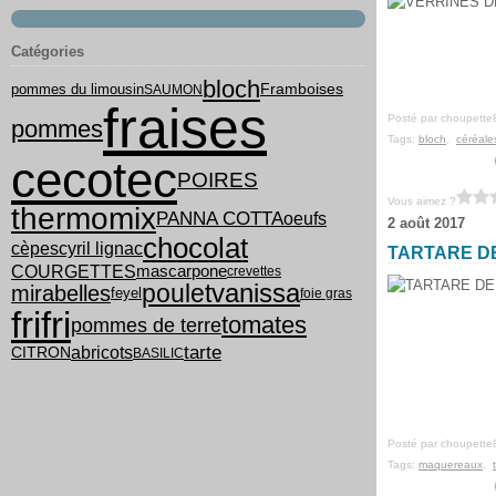
Catégories
bloch
pommes du limousin
Framboises
SAUMON
fraises
Posté par choupette
pommes
Tags:
bloch
,
céréale
cecotec
POIRES
Vous aimez ?
thermomix
PANNA COTTA
oeufs
2 août 2017
chocolat
cyril lignac
cèpes
TARTARE D
COURGETTES
mascarpone
crevettes
vanissa
poulet
mirabelles
feyel
foie gras
frifri
tomates
pommes de terre
tarte
abricots
CITRON
BASILIC
Posté par choupette
Tags:
maquereaux
,