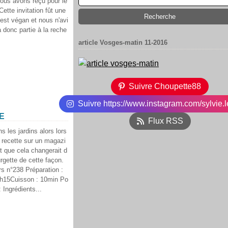
us avons reçu pour le
ette invitation fût une
 est végan et nous n'avi
 donc partie à la reche
article Vosges-matin 11-2016
Suivre Choupette88
Suivre https://www.instagram.com/sylvie.l
E
Flux RSS
 les jardins alors lors
e recette sur un magazi
t que cela changerait d
rgette de cette façon.
s n°238 Préparation :
h15Cuisson : 10min Po
 Ingrédients...