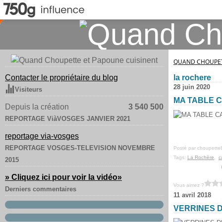
QUAND CHOUPET
Contacter le propriétaire du blog
la rochere
28 juin 2020
Visiteurs
MA TABLE 
Depuis la création
3 540 500
REPORTAGE ViàVOSGES JANVIER 2021
reportage via-vosges
REPORTAGE VOSGES-TELEVISION NOVEMBRE
Posté par choupette
Tags:
La Rochère
,
c
2015
» Cliquez ici pour voir la vidéo
»
Vous aimez ?
Derniers commentaires
11 avril 2018
VERRINES 