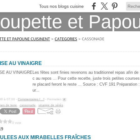
Tous nos blogs cuisine
TE ET PAPOUNE CUISINENT
>
CATEGORIES
>
CASSONADE
SE AU VINAIGRE
Les fêtes sont finies revenons au traditionnel repas afin de
c au repos ... Pour cette recette, juste trois petites course
re placard feront le reste ... Source : CVF 191 Préparation
ur...
88 à 07:00 -
Commentaires [
…
]
- Permalien [
#
]
es de terre
,
cassonade
,
vinaigre de xérès
0 vote
19
ULEES AUX MIRABELLES FRAÎCHES