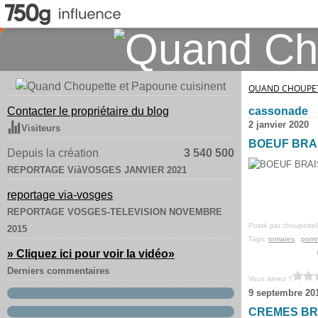
QUAND CHOUPET
Contacter le propriétaire du blog
cassonade
2 janvier 2020
Visiteurs
BOEUF BRAI
Depuis la création
3 540 500
REPORTAGE ViàVOSGES JANVIER 2021
reportage via-vosges
REPORTAGE VOSGES-TELEVISION NOVEMBRE
Posté par choupette
2015
Tags:
tomates
,
pomm
» Cliquez ici pour voir la vidéo
»
Derniers commentaires
Vous aimez ?
9 septembre 20
CREMES BR