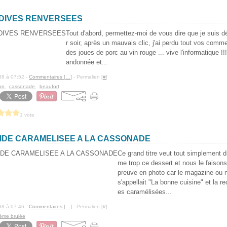
NDIVES RENVERSEES
Tout d'abord, permettez-moi de vous dire que je suis dé
r soir, après un mauvais clic, j'ai perdu tout vos comm
des joues de porc au vin rouge ... vive l'informatique !!
andonnée et...
88 à 07:52 -
Commentaires [
…
]
- Permalien [
#
]
on
,
cassonade
,
beaufort
1 vote
IDE CARAMELISEE A LA CASSONADE
Ce grand titre veut tout simplement di
me trop ce dessert et nous le faison
preuve en photo car le magazine ou n
s'appellait "La bonne cuisine" et la r
es caramélisées...
88 à 07:46 -
Commentaires [
…
]
- Permalien [
#
]
ème brulée