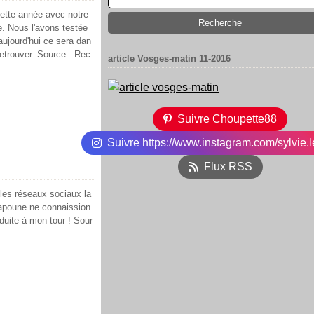
cette année avec notre
lle. Nous l'avons testée
aujourd'hui ce sera dan
retrouver. Source : Rec
article Vosges-matin 11-2016
Suivre Choupette88
Suivre https://www.instagram.com/sylvie.l
Flux RSS
 les réseaux sociaux la
Papoune ne connaission
roduite à mon tour ! Sour