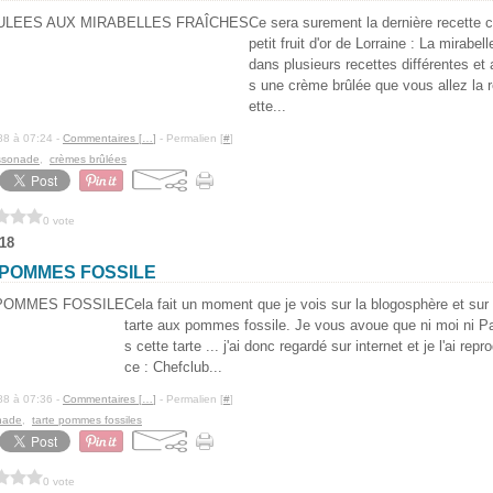
Ce sera surement la dernière recette 
petit fruit d'or de Lorraine : La mirabe
dans plusieurs recettes différentes et 
s une crème brûlée que vous allez la 
ette...
88 à 07:24 -
Commentaires [
…
]
- Permalien [
#
]
ssonade
,
crèmes brûlées
0 vote
18
 POMMES FOSSILE
Cela fait un moment que je vois sur la blogosphère et sur
tarte aux pommes fossile. Je vous avoue que ni moi ni 
s cette tarte ... j'ai donc regardé sur internet et je l'ai rep
ce : Chefclub...
88 à 07:36 -
Commentaires [
…
]
- Permalien [
#
]
nade
,
tarte pommes fossiles
0 vote