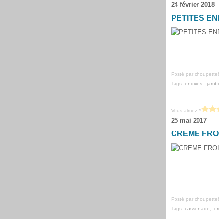
24 février 2018
PETITES E
Posté par choupette
Tags:
endives
,
jamb
Vous aimez ?
25 mai 2017
CREME FRO
Posté par choupette
Tags:
cassonade
,
cr