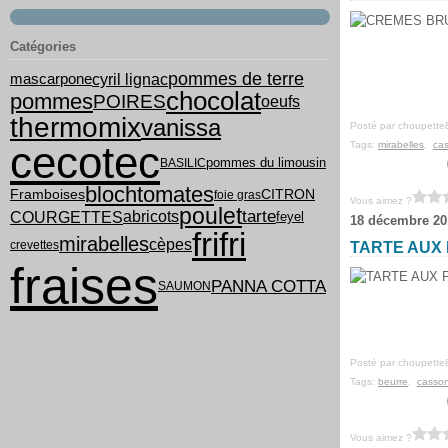
Catégories
pommes de terre
cyril lignac
mascarpone
chocolat
pommes
POIRES
oeufs
thermomix
vanissa
Posté par choupette
cecotec
Tags:
mirabelles
,
ca
pommes du limousin
BASILIC
bloch
tomates
Framboises
CITRON
foie gras
Vous aimez ?
poulet
tarte
COURGETTES
abricots
feyel
18 décembre 20
frifri
mirabelles
cèpes
crevettes
TARTE AUX
fraises
PANNA COTTA
SAUMON
Posté par choupette
Tags:
beurre
,
casso
Vous aimez ?