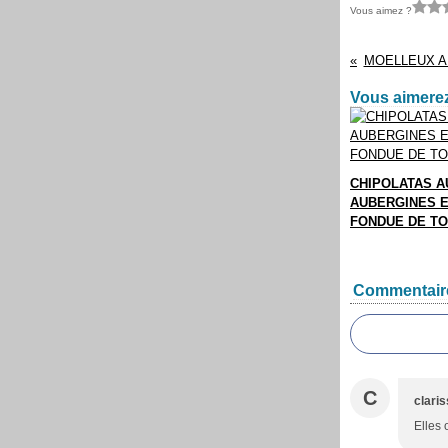
Vous aimez ?
MOELLEUX A
Vous aimerez
CHIPOLATAS A
AUBERGINES E
FONDUE DE T
Commentair
C
clari
Elles 