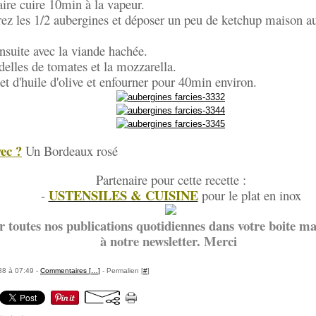
aire cuire 10min à la vapeur.
rez les 1/2 aubergines et déposer un peu de ketchup maison a
suite avec la viande hachée.
delles de tomates et la mozzarella.
let d'huile d'olive et enfourner pour 40min environ.
ec ?
Un Bordeaux rosé
Partenaire pour cette recette :
USTENSILES & CUISINE
-
pour le plat en inox
r toutes nos publications quotidiennes dans votre boite mai
à notre newsletter. Merci
88 à 07:49 -
Commentaires [
…
]
- Permalien [
#
]