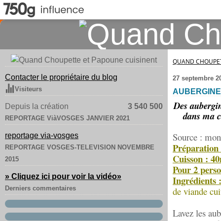
QUAND CHOUPET
Contacter le propriétaire du blog
27 septembre 2
Visiteurs
AUBERGINE
Des aubergin
Depuis la création
3 540 500
dans ma ca
REPORTAGE ViàVOSGES JANVIER 2021
Source : mon
reportage via-vosges
Préparation
REPORTAGE VOSGES-TELEVISION NOVEMBRE
Cuisson : 4
2015
Pour 2 perso
» Cliquez ici pour voir la vidéo
»
Ingrédients 
Derniers commentaires
de viande cuit
Lavez les aub