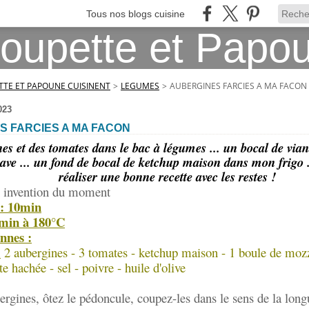
Tous nos blogs cuisine
TE ET PAPOUNE CUISINENT
>
LEGUMES
>
AUBERGINES FARCIES A MA FACON
023
S FARCIES A MA FACON
es et des tomates dans le bac à légumes ... un bocal de via
ve ... un fond de bocal de ketchup maison dans mon frigo ..
réaliser une bonne recette avec les restes !
 invention du moment
 : 10min
0min à 180°C
nnes :
:
2 aubergines - 3 tomates - ketchup maison - 1 boule de mozz
e hachée - sel - poivre - huile d'olive
ergines, ôtez le pédoncule, coupez-les dans le sens de la longu