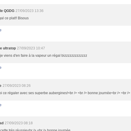
lle QGDG
27/09/2023 13:36
al ce plat!! Bisous
e
e ultratop
27/09/2023 10:47
je viens d'en faire à la vapeur un régal bizzzzzzzzzzzzz
e
e
27/09/2023 08:26
i ce régaler avec ses superbe aubergines!<br /> <br /> bonne journée<br /> <br />
e
oad
27/09/2023 08:18
cette très réussie<br /> <br /> bonne journée