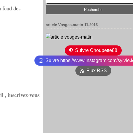
u fond des
article Vosges-matin 11-2016
Suivre Choupette88
Suivre https://www.instagram.com/sylvie.l
Flux RSS
l , inscrivez-vous