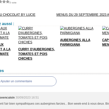
0 vote
U CHOCOLAT BY LUCIE
MENUS DU 29 SEPTEMBRE 2023 A
 aussi :
AUBERGINES ALLA
CAP
UX
PARMIGIANA
MEN
T A LA
CURRY D'AUBERGINES,
OMATE
TOMATES ET POIS
CHICHES
es
Ajouter un commentaire
sseencuisin
30/09/2023 16:51
ont l'air bien sympathiques ces aubergines farcies... Bon week-end à vous deux. Bi