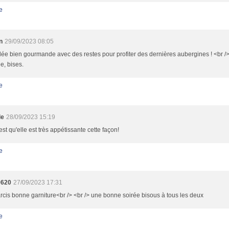
e
n
29/09/2023 08:05
ée bien gourmande avec des restes pour profiter des dernières aubergines ! <br /
e, bises.
e
le
28/09/2023 15:19
est qu'elle est très appétissante cette façon!
e
9620
27/09/2023 17:31
farcis bonne garniture<br /> <br /> une bonne soirée bisous à tous les deux
e