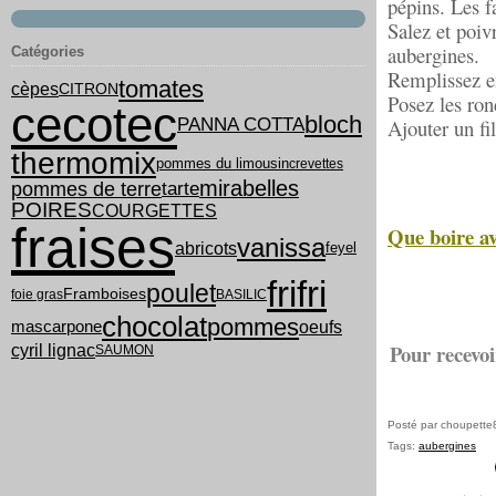
pépins. Les f
Salez et poiv
aubergines.
Catégories
Remplissez en
tomates
cèpes
CITRON
Posez les ron
cecotec
bloch
PANNA COTTA
Ajouter un fi
thermomix
pommes du limousin
crevettes
mirabelles
tarte
pommes de terre
POIRES
COURGETTES
fraises
Que boire av
vanissa
abricots
feyel
frifri
poulet
Framboises
foie gras
BASILIC
chocolat
pommes
oeufs
mascarpone
Pour recevoi
cyril lignac
SAUMON
Posté par choupette
Tags:
aubergines