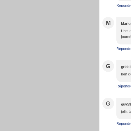
Répondr
M
Mario
Une id
journé
Répondr
G
gridel
ben c'
Répondr
G
guy5
jolis 
Répondr