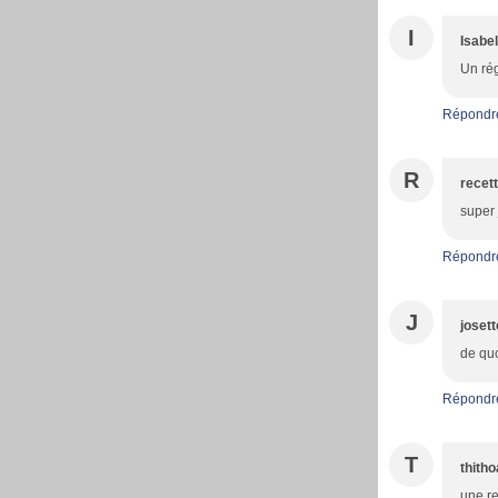
I
Isabe
Un rég
Répondr
R
recett
super 
Répondr
J
josett
de quo
Répondr
T
thith
une re