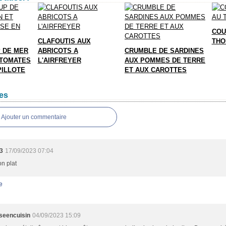
COU
CLAFOUTIS AUX
THO
P DE MER
ABRICOTS A
CRUMBLE DE SARDINES
 TOMATES
L'AIRFREYER
AUX POMMES DE TERRE
PILLOTE
ET AUX CAROTTES
es
Ajouter un commentaire
3
17/09/2023 07:04
on plat
e
sseencuisin
04/09/2023 15:09