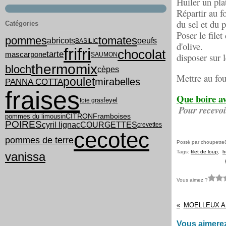
Huiler un plat
Répartir au f
du sel et du p
Catégories
Poser le filet
pommes
tomates
abricots
oeufs
BASILIC
d'olive.
frifri
chocolat
tarte
mascarpone
SAUMON
disposer sur l
thermomix
bloch
cèpes
Mettre au fou
poulet
mirabelles
PANNA COTTA
fraises
Que boire av
feyel
foie gras
Pour recevoi
pommes du limousin
CITRON
Framboises
POIRES
cyril lignac
COURGETTES
crevettes
cecotec
pommes de terre
Posté par choupette
Tags:
filet de loup
,
h
vanissa
Vous aimez ?
MOELLEUX A
Vous aimerez