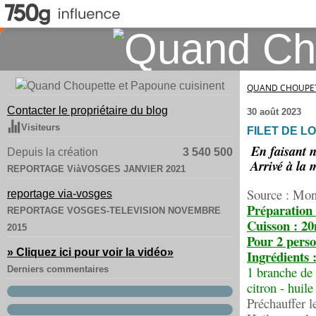
QUAND CHOUPET
Contacter le propriétaire du blog
30 août 2023
Visiteurs
FILET DE L
En faisant n
Depuis la création
3 540 500
Arrivé à la m
REPORTAGE ViàVOSGES JANVIER 2021
Source : Mon
reportage via-vosges
Préparation
REPORTAGE VOSGES-TELEVISION NOVEMBRE
Cuisson : 20
2015
Pour 2 perso
» Cliquez ici pour voir la vidéo
»
Ingrédients 
1 branche de 
Derniers commentaires
citron - huile
Préchauffer l