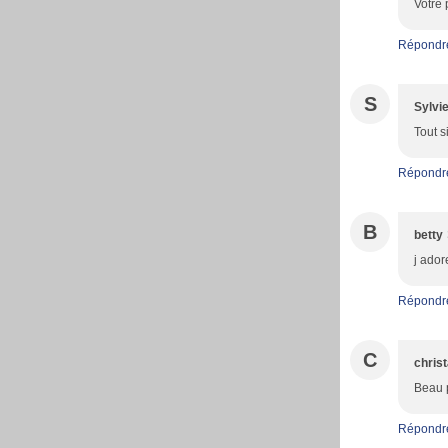
Votre 
Répondr
S
Sylvi
Tout s
Répondr
B
betty
j ador
Répondr
C
christ
Beau p
Répondr