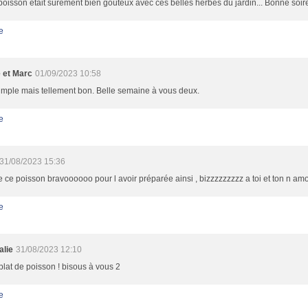
poisson était sûrement bien goûteux avec ces belles herbes du jardin... Bonne soir
e
e et Marc
01/09/2023 10:58
imple mais tellement bon. Belle semaine à vous deux.
e
31/08/2023 15:36
e ce poisson bravoooooo pour l avoir préparée ainsi , bizzzzzzzzz a toi et ton n a
e
alie
31/08/2023 12:10
lat de poisson ! bisous à vous 2
e