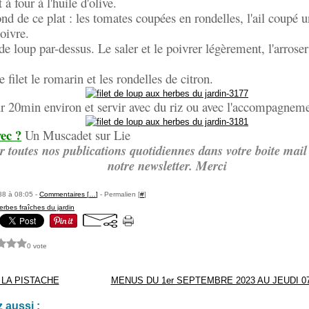
 à four à l'huile d'olive.
ond de ce plat : les tomates coupées en rondelles, l'ail coupé u
oivre.
 de loup par-dessus. Le saler et le poivrer légèrement, l'arroser 
e filet le romarin et les rondelles de citron.
r 20min environ et servir avec du riz ou avec l'accompagneme
ec ?
Un Muscadet sur Lie
r toutes nos publications quotidiennes dans votre boite mail 
notre newsletter. Merci
88 à 08:05 -
Commentaires [
…
]
- Permalien [
#
]
erbes fraîches du jardin
0 vote
 LA PISTACHE
MENUS DU 1er SEPTEMBRE 2023 AU JEUDI 0
 aussi :