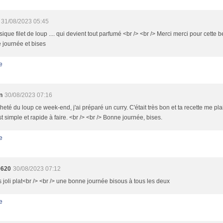
31/08/2023 05:45
ique filet de loup .... qui devient tout parfumé <br /> <br /> Merci merci pour cette b
 journée et bises
e
n
30/08/2023 07:16
cheté du loup ce week-end, j'ai préparé un curry. C'était très bon et ta recette me pl
st simple et rapide à faire. <br /> <br /> Bonne journée, bises.
e
9620
30/08/2023 07:12
s joli plat<br /> <br /> une bonne journée bisous à tous les deux
e