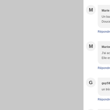
M
Marie
Un bas
Douce
Répondr
M
Mario
J'ai a
Elle e
Répondr
G
guy5
un trè
Répondr