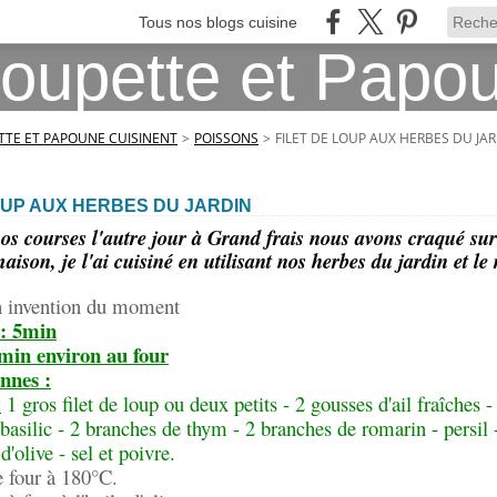
Tous nos blogs cuisine
TE ET PAPOUNE CUISINENT
>
POISSONS
>
FILET DE LOUP AUX HERBES DU JA
OUP AUX HERBES DU JARDIN
os courses l'autre jour à Grand frais nous avons craqué sur 
aison, je l'ai cuisiné en utilisant nos herbes du jardin et le r
 invention du moment
 : 5min
min environ au four
nnes :
:
1 gros filet de loup ou deux petits - 2 gousses d'ail fraîches -
basilic - 2 branches de thym - 2 branches de romarin - persil 
 d'olive - sel et poivre.
e four à 180°C.