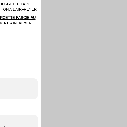
RGETTE FARCIE AU
N A L'AIRFREYER