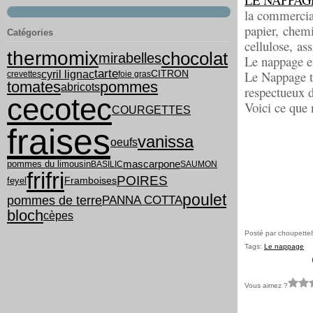
la commercia
papier,
chemi
Catégories
cellulose,
ass
thermomix
chocolat
mirabelles
Le nappage es
tarte
cyril lignac
Le Nappage tr
CITRON
crevettes
foie gras
tomates
pommes
abricots
respectueux 
cecotec
Voici ce que 
COURGETTES
fraises
vanissa
oeufs
pommes du limousin
mascarpone
BASILIC
SAUMON
frifri
POIRES
feyel
Framboises
poulet
PANNA COTTA
pommes de terre
bloch
cèpes
Posté par choupette
Tags:
Le nappage
Vous aimez ?