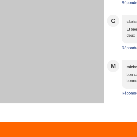
Répondr
C
clari
Et bie
deux
Répondr
M
miche
bon co
bonne
Répondr