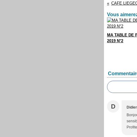
CAFE LIEGE
Vous aimerez
MA TABLE DE 
2019 N°2
Commentair
D
Didier
Bonjou
sensib
Profit