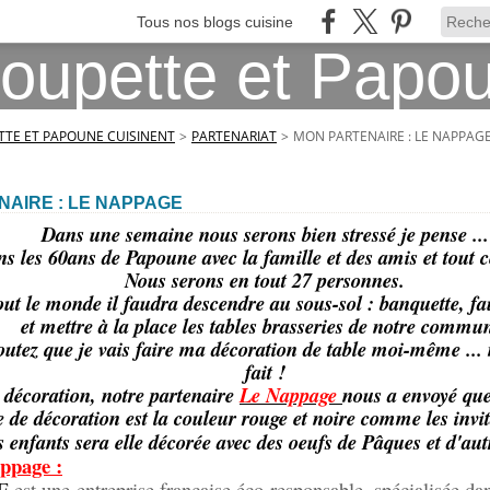
Tous nos blogs cuisine
TE ET PAPOUNE CUISINENT
>
PARTENARIAT
>
MON PARTENAIRE : LE NAPPAG
NAIRE : LE NAPPAGE
Dans une semaine nous serons bien stressé je pense ...
s les 60ans de Papoune avec la famille et des amis et tout c
Nous serons en tout 27 personnes.
out le monde il faudra descendre au sous-sol : banquette, fau
et mettre à la place les tables brasseries de notre commu
utez que je vais faire ma décoration de table moi-même ...
fait !
 décoration, notre partenaire
Le Nappage
nous a envoyé que
de décoration est la couleur rouge et noire comme les invit
s enfants sera elle décorée avec des oeufs de Pâques et d'autr
appage :
E
est une
entreprise française éco-responsable
, spécialisée dan