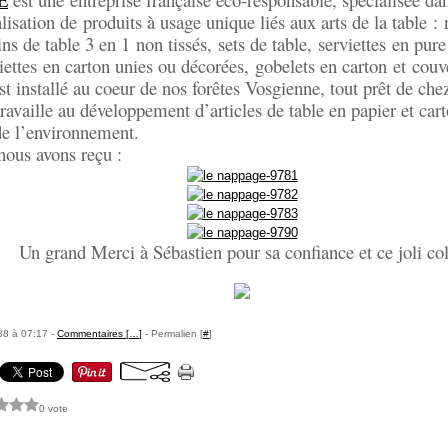
lisation de
produits à usage unique liés aux arts de la table
:
ns de table 3 en 1
non tissés,
sets de table
,
serviettes
en pure
iettes
en carton unies ou décorées,
gobelets en carton
et
couve
t installé au coeur de nos forêtes Vosgienne, tout prêt de che
availle au développement d’articles de table en papier et car
de l’environnement.
nous avons reçu :
Un grand Merci à Sébastien pour sa confiance et ce joli col
88 à 07:17 -
Commentaires [
…
]
- Permalien [
#
]
0 vote