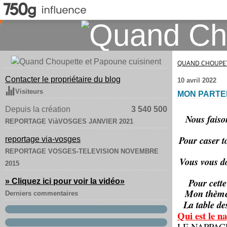
QUAND CHOUPET
Contacter le propriétaire du blog
10 avril 2022
Visiteurs
MON PARTE
Depuis la création
3 540 500
Nous faison
REPORTAGE ViàVOSGES JANVIER 2021
Pour caser t
reportage via-vosges
REPORTAGE VOSGES-TELEVISION NOVEMBRE
Vous vous do
2015
Pour cette
» Cliquez ici pour voir la vidéo
»
Mon thème 
Derniers commentaires
La table de
Qui est le n
LE NAPPAG