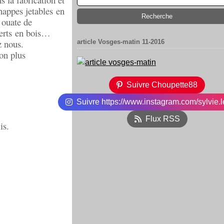
nappes jetables
en
 ouate de
rts
en bois…
z nous.
article Vosges-matin 11-2016
ton plus
Suivre Choupette88
Suivre https://www.instagram.com/sylvie.l
Flux RSS
is.