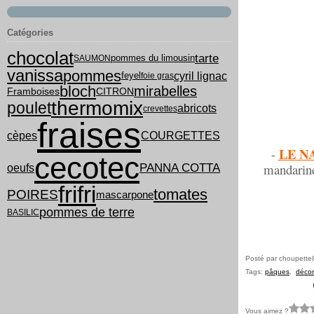
Catégories
chocolat
tarte
pommes du limousin
SAUMON
vanissa
pommes
cyril lignac
feyel
foie gras
bloch
mirabelles
Framboises
CITRON
thermomix
poulet
abricots
crevettes
fraises
COURGETTES
cèpes
LE N
-
cecotec
PANNA COTTA
mandarine 
oeufs
frifri
tomates
POIRES
mascarpone
pommes de terre
BASILIC
Posté par choupette
Tags:
pâques
,
décor
Vous aimez ?