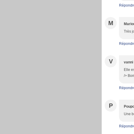
Répondr
M
Mario
Très jo
Répondr
V
vanni
Elle e
/> Bon
Répondr
P
Poupo
Une be
Répondr