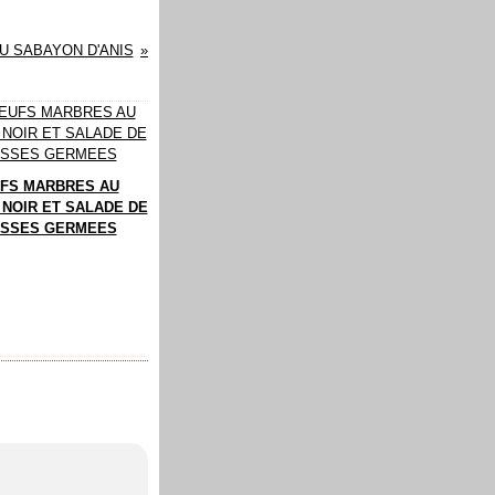
U SABAYON D'ANIS
FS MARBRES AU
 NOIR ET SALADE DE
SSES GERMEES