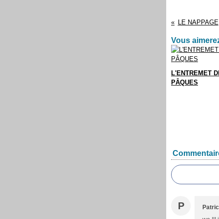
LE NAPPAGE
Vous aimerez
L'ENTREMET D
PÂQUES
Commentair
P
Patric