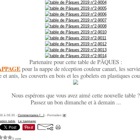
Partenaire pour cette table de PÂQUES :
APPAGE
pour la nappe de réception couleur canari, les s
ervie
et anis, les c
ouverts en bois et les gobelets en plastiques co
Nous espérons que vous avez aimé cette nouvelle table ?
Passez un bon dimanche et à demain ...
88 à 08:30 -
Commentaires [
…
]
- Permalien [
#
]
ation table
,
Le nappage
0 vote