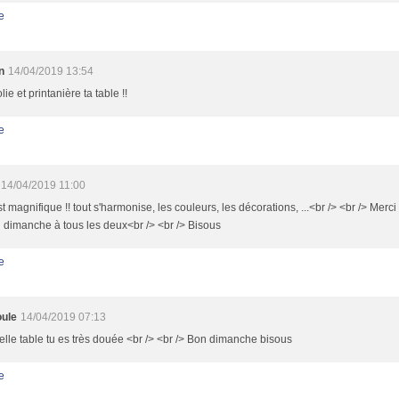
e
n
14/04/2019 13:54
lie et printanière ta table !!
e
14/04/2019 11:00
st magnifique !! tout s'harmonise, les couleurs, les décorations, ...<br /> <br /> Merc
 dimanche à tous les deux<br /> <br /> Bisous
e
ule
14/04/2019 07:13
lle table tu es très douée <br /> <br /> Bon dimanche bisous
e