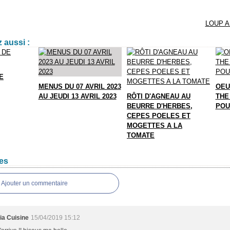
LOUP A
 aussi :
E
MENUS DU 07 AVRIL 2023
OEU
AU JEUDI 13 AVRIL 2023
RÔTI D'AGNEAU AU
THE
BEURRE D'HERBES,
POU
CEPES POELES ET
MOGETTES A LA
TOMATE
es
Ajouter un commentaire
ia Cuisine
15/04/2019 15:12