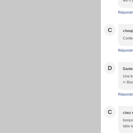
wa !!! 
Répondr
C
choup
Conten
Répondr
D
Danie
Une tr
/> Bis
Répondr
C
chez 
bonjou
idée l