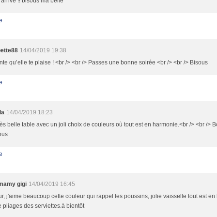
j'arrive !! bisous ma belle
e
ette88
14/04/2019 19:38
te qu’elle te plaise ! <br /> <br /> Passes une bonne soirée <br /> <br /> Bisous
e
la
14/04/2019 18:23
ès belle table avec un joli choix de couleurs où tout est en harmonie.<br /> <br /> 
ous
e
mamy gigi
14/04/2019 16:45
r, j'aime beaucoup cette couleur qui rappel les poussins, jolie vaisselle tout est 
e pliages des serviettes.à bientôt