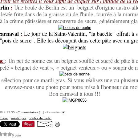
Pour les recettes il vous suffit de cliquer sur l'intitulé de la re
erlin
:
Une boule de Berlin est un beignet d'origine austro-all
 levée frite dans de la graisse ou de l'huile, fourrée à la marme
à la crème pâtissière et recouverte de sucre, généralement gl
carnaval :
Le jour de la Saint-Valentin, "la bacelle" offrait à
"pois de sucre". Elle les découpait dans cette pâte avec un gr
ne
: Un pet de nonne est un beignet soufflé et sucré de pâte à ch
elé « beignet de vent », « beignet venteux » ou « soupir de 
 sélection pour ce mardi gras. Si vous réalisez une ou plusieur
envoyez-nous une photo pour notre mise à l'honneur du moi
Bon carnaval à tous !!!
88 à 13:35 -
Commentaires [
…
]
- Permalien [
#
]
rnaval
,
mardi gras
,
boules de berlin
0 vote