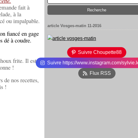
cette.
emande fait à
lade, à la
acé ou impalpable.
article Vosges-matin 11-2016
 son fiancé en gage
os dé à coudre.
Suivre Choupette88
oux frite. Il est
Suivre https://www.instagram.com/sylvie.l
nonne !
Flux RSS
s de nos recettes,
s !