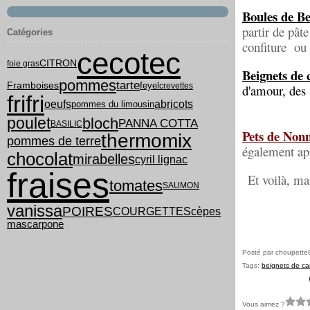
Boules de B
partir de pâte
Catégories
confiture ou 
cecotec
CITRON
foie gras
Beignets de 
pommes
tarte
feyel
Framboises
crevettes
d'amour, des 
frifri
oeufs
abricots
pommes du limousin
poulet
bloch
PANNA COTTA
BASILIC
Pets de Non
thermomix
pommes de terre
également app
chocolat
mirabelles
cyril lignac
fraises
Et voilà, ma
tomates
SAUMON
vanissa
POIRES
COURGETTES
cèpes
mascarpone
Posté par choupette
Tags:
beignets de ca
Vous aimez ?