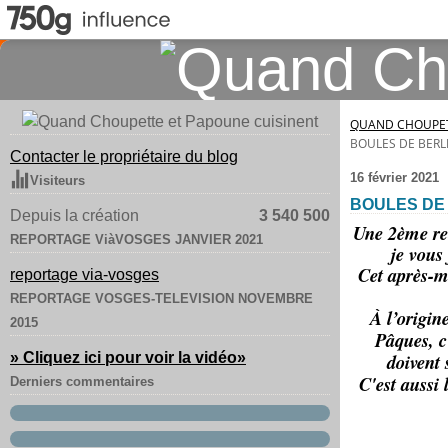
QUAND CHOUPET
BOULES DE BERL
Contacter le propriétaire du blog
16 février 2021
Visiteurs
BOULES DE 
Depuis la création
3 540 500
Une 2ème rec
REPORTAGE ViàVOSGES JANVIER 2021
je vous
Cet après-m
reportage via-vosges
REPORTAGE VOSGES-TELEVISION NOVEMBRE
À l’origin
2015
Pâques, c
» Cliquez ici pour voir la vidéo
»
doivent
C'est aussi 
Derniers commentaires