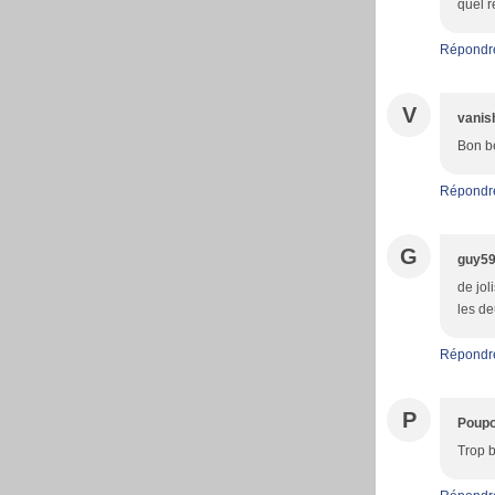
quel r
Répondr
V
vanis
Bon be
Répondr
G
guy5
de jol
les d
Répondr
P
Poupo
Trop b