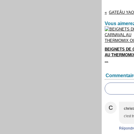
Vous aimerez
BEIGNETS DE 
AU THERMOMIX
...
Commentair
C
christ
c'est 
Répondr