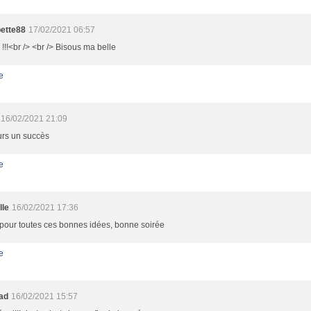
ette88
17/02/2021 06:57
ii !!!<br /> <br /> Bisous ma belle
e
16/02/2021 21:09
urs un succès
e
lle
16/02/2021 17:36
pour toutes ces bonnes idées, bonne soirée
e
oad
16/02/2021 15:57