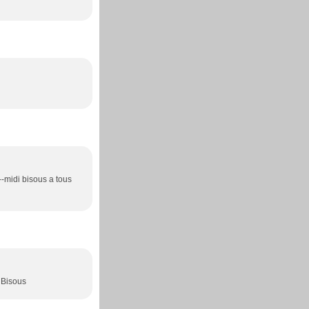
s--midi bisous a tous
 Bisous