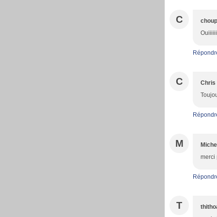
C
choup
Ouiiii
Répondr
C
Chris
Toujo
Répondr
M
Miche
merci 
Répondr
T
thith