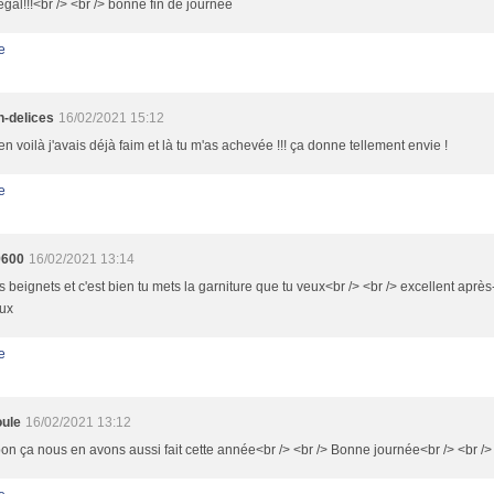
égal!!!<br /> <br /> bonne fin de journée
e
h-delices
16/02/2021 15:12
n voilà j'avais déjà faim et là tu m'as achevée !!! ça donne tellement envie !
e
9600
16/02/2021 13:14
is beignets et c'est bien tu mets la garniture que tu veux<br /> <br /> excellent aprè
eux
e
ule
16/02/2021 13:12
on ça nous en avons aussi fait cette année<br /> <br /> Bonne journée<br /> <br />