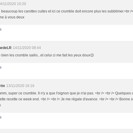
4/11/2020 10:20
 beaucoup les carottes cuites et ici ce crumble doit encore plus les subblimer.<br /
ne à vous deux
e
nedeLR
14/11/2020 08:44
 bien les crumble salés...et celui ci me fait les yeux doux😉
e
tte
13/11/2020 16:16
, super ce crumble. Il n'y a que l'oignon que je n'ai pas. <br /> <br /> Quelques 
cette recette ce week end. <br /> <br /> Je me régale d'avance. <br /> <br /> Bonne so
s
e