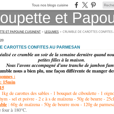
Tous nos blogs cuisine
TE ET PAPOUNE CUISINENT
>
LEGUMES
>
CRUMBLE DE CAROTTES CONFITES
20
E CAROTTES CONFITES AU PARMESAN
éalisé ce crumble un soir de la semaine dernière quand no
petites filles à la maison.
Nous l'avons accompagné d'une tranche de jambon fum
umble nous a bien plu, une façon différente de manger des
sonnes :
 : 15min
15
 1kg de carottes des sables - 1 bouquet de ciboulette - 1 oign
hym - sel et poivre - 2 c à s de maïzena - 50g de beurre - 25cl
mble
: 60g de maïzena - 50g de beurre mou - 120g de parmes
e four à 180°C.