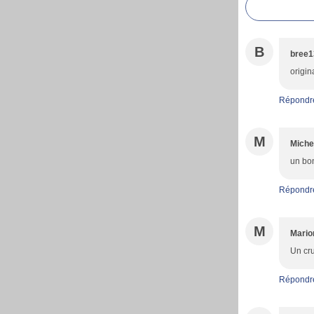
B
bree1
origina
Répondr
M
Miche
un bon
Répondr
M
Mario
Un cru
Répondr