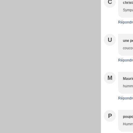
C
christ
Sympa
Répondr
U
une pe
coucou
Répondr
M
Mauri
hummm 
Répondr
P
poupo
Humm 