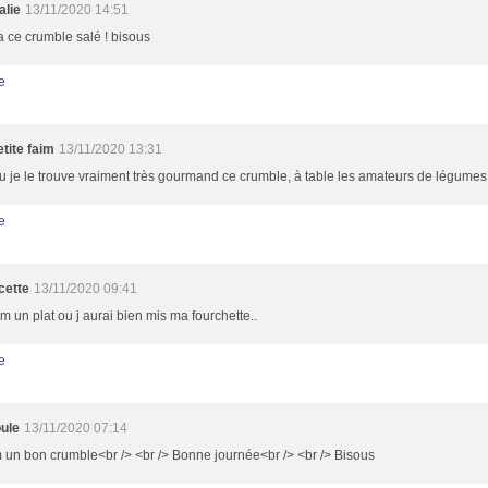
alie
13/11/2020 14:51
 ce crumble salé ! bisous
e
tite faim
13/11/2020 13:31
 je le trouve vraiment très gourmand ce crumble, à table les amateurs de légumes,
e
cette
13/11/2020 09:41
un plat ou j aurai bien mis ma fourchette..
e
ule
13/11/2020 07:14
un bon crumble<br /> <br /> Bonne journée<br /> <br /> Bisous