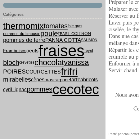
Préparer le 
Malaxer avec 
Réserver au f
Catégories
Laver puis pel
thermomix
tomates
foie gras
ciselée, le th
poulet
pommes du limousin
CITRON
BASILIC
Dans une casse
PANNA COTTA
pommes de terre
SAUMON
mélange dans
fraises
Répartir les 
oeufs
feyel
Framboises
crumble au p
chocolat
vanissa
bloch
Enfourner à m
crevettes
frifri
Servir chaud.
POIRES
COURGETTES
mirabelles
tarte
cèpes
abricots
mascarpone
cecotec
pommes
cyril lignac
Nous avons
Ce
Posté par choupette