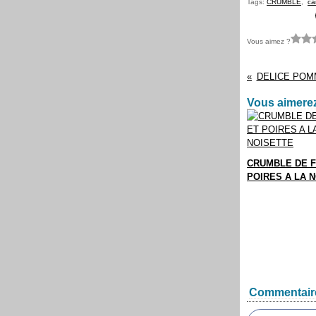
Tags:
CRUMBLE
,
ca
Vous aimez ?
DELICE PO
Vous aimerez
CRUMBLE DE F
POIRES A LA 
Commentair