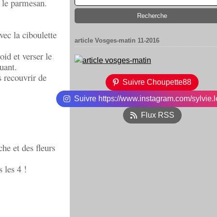
 le parmesan.
vec la ciboulette
article Vosges-matin 11-2016
oid et verser le
uant.
s recouvrir de
Suivre Choupette88
Suivre https://www.instagram.com/sylvie.l
Flux RSS
he et des fleurs
 les 4 !