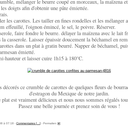
crumble, mélanger le beurre coupé en morceaux, la maïzena et
les doigts afin d'obtenir une pâte émiettée.
rais.
er les carottes. Les tailler en fines rondelles et les mélanger a
ym effeuillé, l'oignon émincé, le sel, le poivre. Réserver.
role, faire fondre le beurre. délayer la maïzena avec le lait fr
 la casserole. Laisser épaissir doucement la béchamel en rem
carottes dans un plat à gratin beurré. Napper de béchamel, pui
armesan émietté.
i-hauteur et laisser cuire 1h15 à 180°C.
 décorés ce crumble de carottes de quelques fleurs de bourrac
d'estragon du Mexique de notre jardin.
 plat est vraiment délicieux et nous nous sommes régalés tous
Passez une belle journée et prenez soin de vous !
88 à 07:18 -
Commentaires [
…
]
- Permalien [
#
]