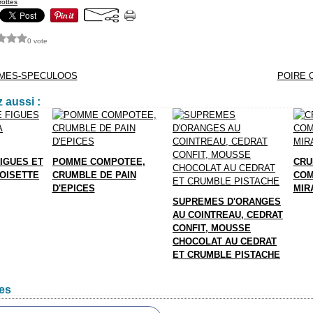
rottes
0 vote
MMES-SPECULOOS
POIRE 
 aussi :
IGUES ET
POMME COMPOTEE,
CRU
NOISETTE
CRUMBLE DE PAIN
COM
D'EPICES
MIR
SUPREMES D'ORANGES
AU COINTREAU, CEDRAT
CONFIT, MOUSSE
CHOCOLAT AU CEDRAT
ET CRUMBLE PISTACHE
es