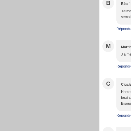
B
Béa
1
J'aime
semai
Répondr
M
Marti
J aime
Répondr
C
Cigale
Hhmmmm
ferai 
Bisou
Répondr