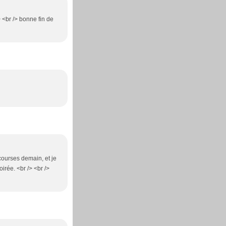
> <br /> bonne fin de
courses demain, et je
irée. <br /> <br />