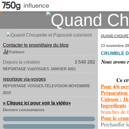
QUAND CHOUPET
Contacter le propriétaire du blog
13 novembre 20
Visiteurs
CRUMBLE D
Nous avons r
Depuis la création
3 540 282
REPORTAGE ViàVOSGES JANVIER 2021
Ce cr
reportage via-vosges
Pour 4/6 per
REPORTAGE VOSGES-TELEVISION NOVEMBRE
Préparation
2015
Cuisson : 1h
» Cliquez ici pour voir la vidéo
»
Ingrédients
:
Derniers commentaires
branches de t
Pour le cru
Préchauffer l