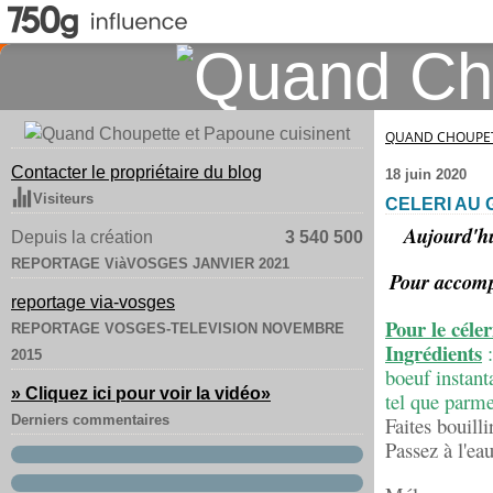
QUAND CHOUPET
Contacter le propriétaire du blog
18 juin 2020
Visiteurs
CELERI AU 
Aujourd'hui
Depuis la création
3 540 500
REPORTAGE ViàVOSGES JANVIER 2021
Pour accompa
reportage via-vosges
Pour le céler
REPORTAGE VOSGES-TELEVISION NOVEMBRE
Ingrédients
:
2015
boeuf instant
» Cliquez ici pour voir la vidéo
»
tel que parm
Derniers commentaires
Faites bouilli
Passez à l'ea