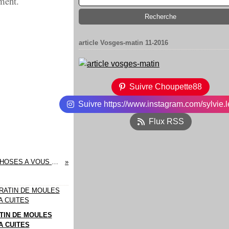
ement.
article Vosges-matin 11-2016
Suivre Choupette88
Suivre https://www.instagram.com/sylvie.l
Flux RSS
SAUMON EN SALADE POUR GOURMET et DES CHOSES A VOUS DIRE ...
TIN DE MOULES
A CUITES