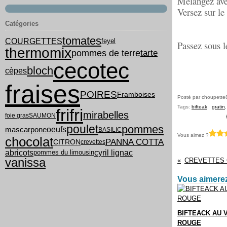
Mélangez avec
Versez sur le
Catégories
tomates
COURGETTES
feyel
Passez sous le
thermomix
tarte
pommes de terre
cecotec
bloch
cèpes
fraises
POIRES
Framboises
Posté par choupette
Tags:
bifteak
,
gratin
frifri
mirabelles
foie gras
SAUMON
poulet
pommes
oeufs
mascarpone
BASILIC
Vous aimez ?
chocolat
PANNA COTTA
CITRON
crevettes
cyril lignac
abricots
pommes du limousin
vanissa
Vous aimerez
BIFTEACK AU V
ROUGE