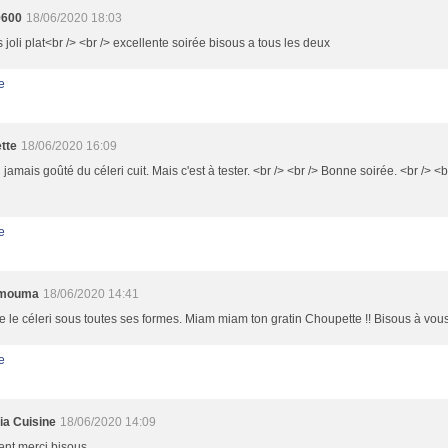
9600
18/06/2020 18:03
s joli plat<br /> <br /> excellente soirée bisous a tous les deux
e
tte
18/06/2020 16:09
i jamais goûté du céleri cuit. Mais c'est à tester. <br /> <br /> Bonne soirée. <br /> <
e
 mouma
18/06/2020 14:41
e le céleri sous toutes ses formes. Miam miam ton gratin Choupette !! Bisous à vou
e
ia Cuisine
18/06/2020 14:09
ent merci bisous