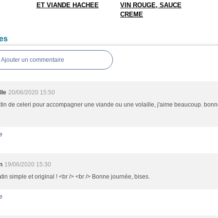
ET VIANDE HACHEE
VIN ROUGE, SAUCE
CREME
es
Ajouter un commentaire
lle
20/06/2020 15:50
tin de celeri pour accompagner une viande ou une volaille, j'aime beaucoup. bon
e
n
19/06/2020 15:30
tin simple et original ! <br /> <br /> Bonne journée, bises.
e