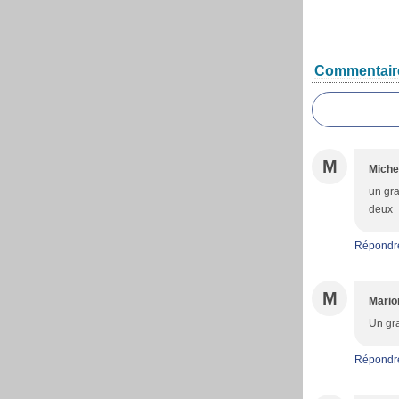
Commentair
M
Miche
un gra
deux
Répondr
M
Mario
Un gra
Répondr