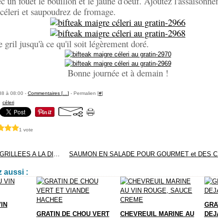
 un fouet le bouillon et le jaune d'oeuf. Ajoutez l'assaisonn
 céleri et saupoudrez de fromage.
 gril jusqu'à ce qu'il soit légèrement doré.
Bonne journée et à demain !
88 à 08:00 -
Commentaires [
…
]
- Permalien [
#
]
,
céleri
1 vote
CREVETTES GRILLEES A LA DIABLE
 aussi :
IN
GRA
GRATIN DE CHOU VERT
CHEVREUIL MARINE AU
DEJ