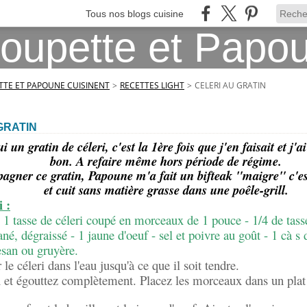
Tous nos blogs cuisine
TE ET PAPOUNE CUISINENT
>
RECETTES LIGHT
>
CELERI AU GRATIN
GRATIN
 un gratin de céleri, c'est la 1ère fois que j'en faisait et j'ai
bon. A refaire même hors période de régime.
gner ce gratin, Papoune m'a fait un bifteak "maigre" c'est
et cuit sans matière grasse dans une poêle-grill.
i :
 1 tasse de céleri coupé en morceaux de 1 pouce - 1/4 de tass
ané, dégraissé - 1 jaune d'oeuf - sel et poivre au goût - 1 cà s
esan ou gruyère.
r le céleri dans l'eau jusqu'à ce que il soit tendre.
u et égouttez complètement. Placez les morceaux dans un plat 