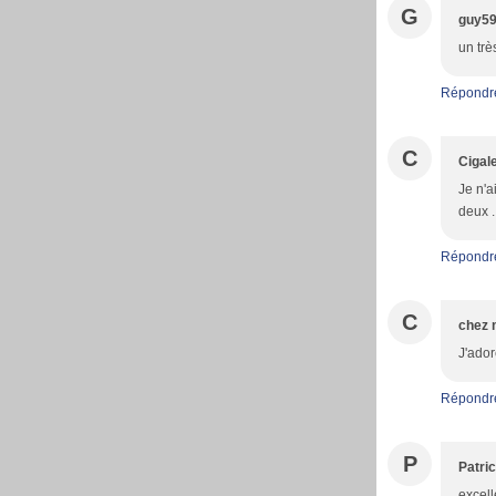
G
guy5
un trè
Répondr
C
Cigale
Je n'a
deux .
Répondr
C
chez
J'ador
Répondr
P
Patric
excell