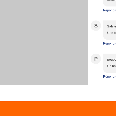
Répondr
S
Sylvi
Une be
Répondr
P
poupo
Un bon
Répondr