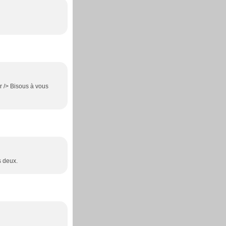
br /> Bisous à vous
s deux.