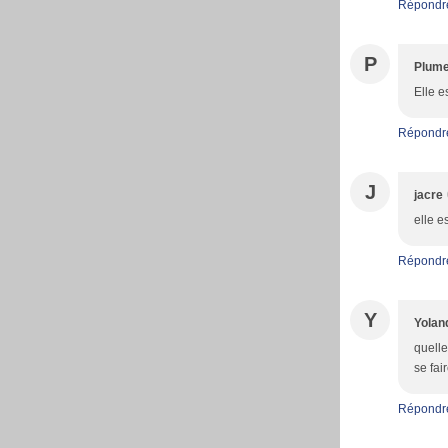
Répondr
P
Plum
Elle e
Répondr
J
jacre
elle e
Répondr
Y
Yolan
quelle
se fai
Répondr