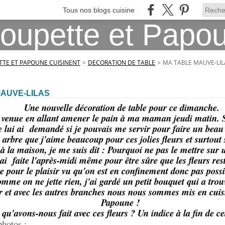
Tous nos blogs cuisine
TE ET PAPOUNE CUISINENT
>
DECORATION DE TABLE
>
MA TABLE MAUVE-LIL
MAUVE-LILAS
Une nouvelle décoration de table pour ce dimanche.
 venue en allant amener le pain à ma maman jeudi matin. Son
e lui ai demandé si je pouvais me servir pour faire un beau 
 arbre que j'aime beaucoup pour ces jolies fleurs et surtout
à la maison, je me suis dit : Pourquoi ne pas le mettre sur 
'ai faite l'après-midi même pour être sûre que les fleurs reste
ste pour le plaisir vu qu'on est en confinement donc pas possib
omme on ne jette rien, j'ai gardé un petit bouquet qui a trou
 et avec les autres branches nous nous sommes mis en cuisi
Papoune !
qu'avons-nous fait avec ces fleurs ? Un indice à la fin de cet 
photos :