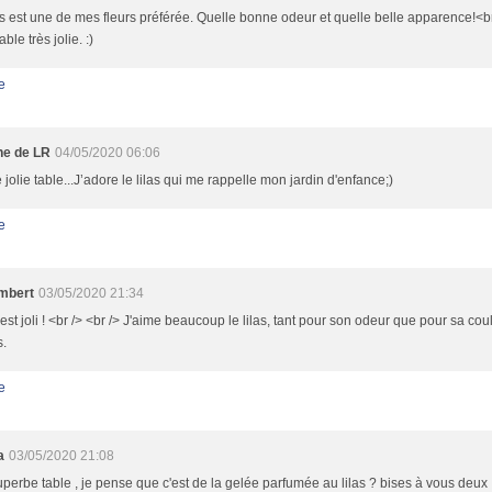
as est une de mes fleurs préférée. Quelle bonne odeur et quelle belle apparence!<br
able très jolie. :)
e
ne de LR
04/05/2020 06:06
 jolie table...J’adore le lilas qui me rappelle mon jardin d'enfance;)
e
mbert
03/05/2020 21:34
est joli ! <br /> <br /> J'aime beaucoup le lilas, tant pour son odeur que pour sa coul
s.
e
a
03/05/2020 21:08
perbe table , je pense que c'est de la gelée parfumée au lilas ? bises à vous deux 