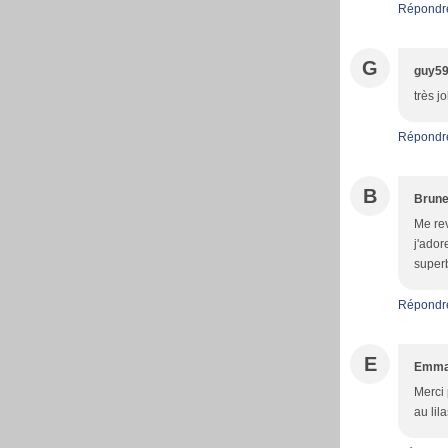
Répondr
G
guy5
très j
Répondr
B
Brune
Me rev
j'ador
superb
Répondr
E
Emma
Merci 
au lil