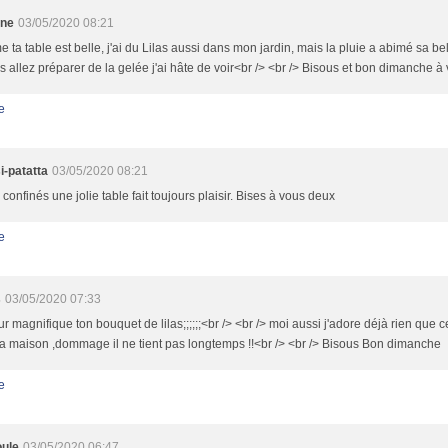
ine
03/05/2020 08:21
ta table est belle, j'ai du Lilas aussi dans mon jardin, mais la pluie a abimé sa bel
s allez préparer de la gelée j'ai hâte de voir<br /> <br /> Bisous et bon dimanche à
e
i-patatta
03/05/2020 08:21
onfinés une jolie table fait toujours plaisir. Bises à vous deux
e
s
03/05/2020 07:33
r magnifique ton bouquet de lilas;;;;;;<br /> <br /> moi aussi j'adore déjà rien que c
a maison ,dommage il ne tient pas longtemps !!<br /> <br /> Bisous Bon dimanche
e
ule
03/05/2020 06:47