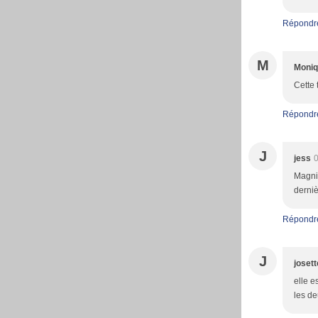
Répondr
M
Moniq
Cette 
Répondr
J
jess
0
Magnif
derniè
Répondr
J
josett
elle e
les d