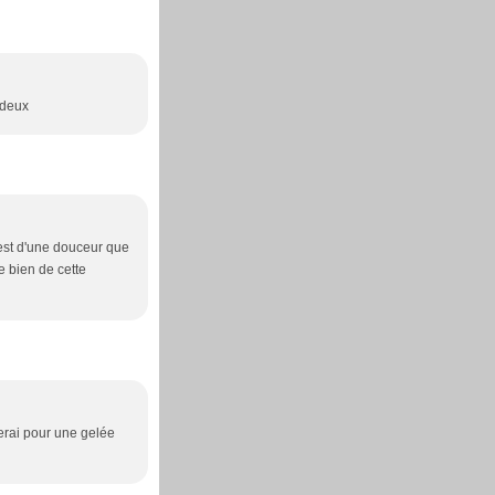
s deux
i est d'une douceur que
te bien de cette
erai pour une gelée