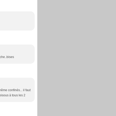
nche..bises
même confinés... il faut
 bisous à tous les 2