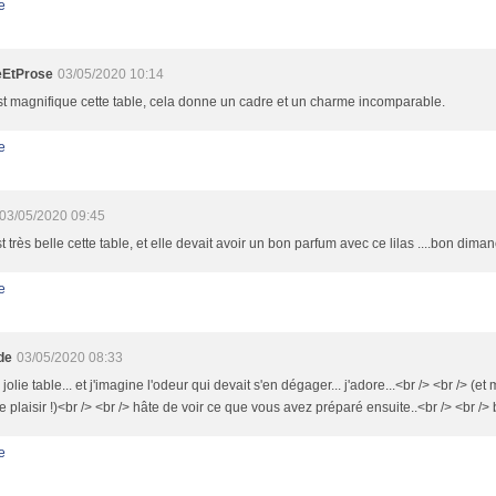
e
eEtProse
03/05/2020 10:14
st magnifique cette table, cela donne un cadre et un charme incomparable.
e
03/05/2020 09:45
st très belle cette table, et elle devait avoir un bon parfum avec ce lilas ....bon dima
e
de
03/05/2020 08:33
 jolie table... et j'imagine l'odeur qui devait s'en dégager... j'adore...<br /> <br /> (et 
re plaisir !)<br /> <br /> hâte de voir ce que vous avez préparé ensuite..<br /> <br />
e