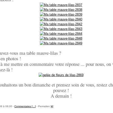
vez-vous ma table mauve-lilas ?
 en photos !
 à me mettre en commentaire votre réponse ... pour nous, on v
yez-là !
uhaitons un bon dimanche et prensez soin de vous, restez che
pouvez !
A demain !
88 à 08:00 -
Commentaires [
…
]
- Permalien [
#
]