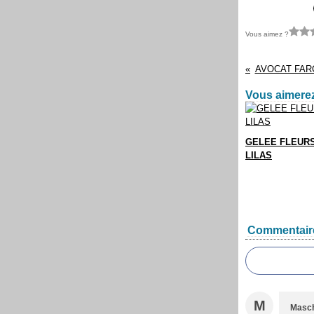
Vous aimez ?
AVOCAT FAR
Vous aimerez
GELEE FLEUR
LILAS
Commentair
M
Masc