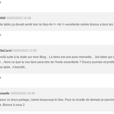
e
9600
03/05/2020 16:48
olie table ça devait sentir bon le lilas<br /> <br /> excellente soirée bisous a tous le
e
llaCarol
03/05/2020 12:00
oilà suite à ta visite sur mon Blog... Le tiens est une pure merveille... Joli table qu
e... Alors ce que tu vas faire peut etre de l'huile essentielle ? Douce journée et profi
e table.. A bientôt...
e
nuelle
03/05/2020 10:49
pour ce doux partage, j'aime beaucoup le lilas. Pour la recette de demain je pench
as. Bisous à vous 2