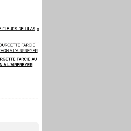
 FLEURS DE LILAS
RGETTE FARCIE AU
N A L'AIRFREYER