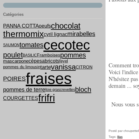
Catégories
chocolat
PANNA COTTA
oeufs
thermomix
mirabelles
cyril lignac
cecotec
tomates
SAUMON
poulet
pommes
Framboises
BASILIC
cèpes
abricots
mascarpone
feyel
Comment trou
vanissa
tarte
pommes du limousin
CITRON
Voici l'indice
fraises
N'hésitez pas
POIRES
demain ... so
bloch
pommes de terre
foie gras
crevettes
frifri
COURGETTES
Nous vous so
Posté par choupette
Tags:
lilas