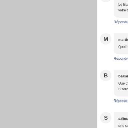
Le lil
votre t
Répondr
M
marti
Quelle
Répondr
B
beala
Que c'
Bisou
Répondr
S
salim
une su