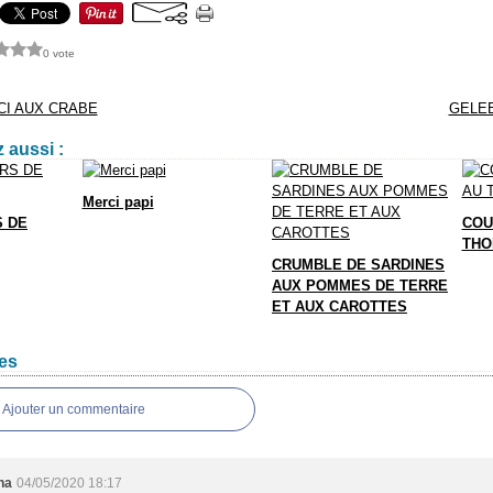
0 vote
CI AUX CRABE
GELEE
 aussi :
Merci papi
S DE
COU
THO
CRUMBLE DE SARDINES
AUX POMMES DE TERRE
ET AUX CAROTTES
es
Ajouter un commentaire
ha
04/05/2020 18:17