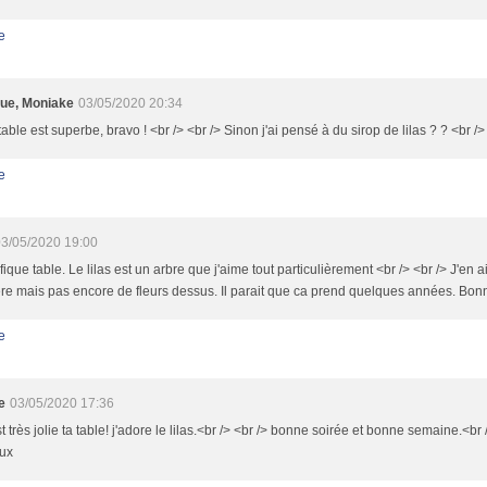
e
ue, Moniake
03/05/2020 20:34
table est superbe, bravo ! <br /> <br /> Sinon j'ai pensé à du sirop de lilas ? ? <br /
e
3/05/2020 19:00
ique table. Le lilas est un arbre que j'aime tout particulièrement <br /> <br /> J'en 
re mais pas encore de fleurs dessus. Il parait que ca prend quelques années. Bonn
e
e
03/05/2020 17:36
st très jolie ta table! j'adore le lilas.<br /> <br /> bonne soirée et bonne semaine.<br 
eux