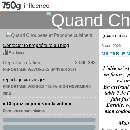
QUAND CHOUPET
Contacter le propriétaire du blog
3 mai 2020
Visiteurs
MA TABLE 
Depuis la création
3 540 393
L'idée m'est
REPORTAGE ViàVOSGES JANVIER 2021
en fleurs, j
est un
reportage via-vosges
En arrivant 
REPORTAGE VOSGES-TELEVISION NOVEMBRE
table ? Je l
2015
faite ju
Ensuite, c
» Cliquez ici pour voir la vidéo
»
mon couloir
Derniers commentaires
Mais 
Passons aux 