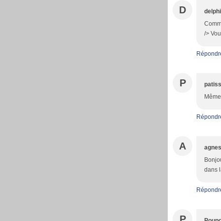
D
delph
Comme 
/> Vou
Répondr
P
patiss
Même c
Répondr
A
agne
Bonjou
dans l
Répondr
P
Poupo