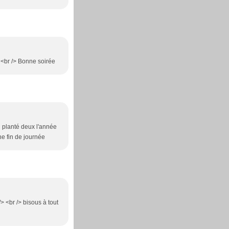
> <br /> Bonne soirée
ai planté deux l'année
e fin de journée
/> <br /> bisous à tout