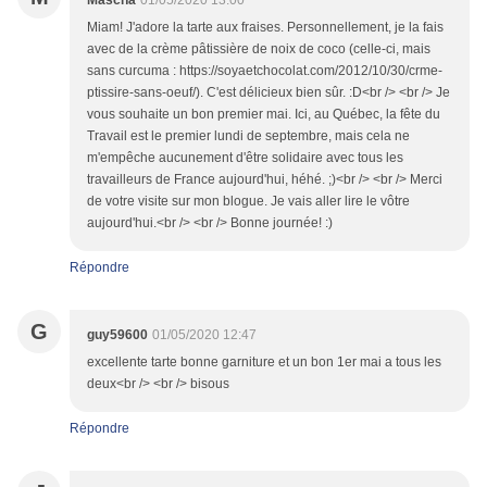
Mascha
01/05/2020 13:00
Miam! J'adore la tarte aux fraises. Personnellement, je la fais
avec de la crème pâtissière de noix de coco (celle-ci, mais
sans curcuma : https://soyaetchocolat.com/2012/10/30/crme-
ptissire-sans-oeuf/). C'est délicieux bien sûr. :D<br /> <br /> Je
vous souhaite un bon premier mai. Ici, au Québec, la fête du
Travail est le premier lundi de septembre, mais cela ne
m'empêche aucunement d'être solidaire avec tous les
travailleurs de France aujourd'hui, héhé. ;)<br /> <br /> Merci
de votre visite sur mon blogue. Je vais aller lire le vôtre
aujourd'hui.<br /> <br /> Bonne journée! :)
Répondre
G
guy59600
01/05/2020 12:47
excellente tarte bonne garniture et un bon 1er mai a tous les
deux<br /> <br /> bisous
Répondre