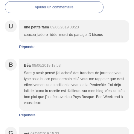
Ajouter un commentaire
U
une petite faim
09/06/2019 00:23
coucou j'adore l'idée, merci du partage :D bisous
Répondre
B
Béa
08/06/2019 18:53
Sans y avoir pensé j'ai acheté des tranches de jarret de veau
type osso bucco pour demain et là vous me rappeler que c'est
effectivement une tradition le veau de la Pentecôte. J'ai déjà
fait de l'axoa la recette est d'ailleurs sur mon blog, c'est un très
bon plat que j'ai découvert au Pays Basque. Bon Week end à
vous deux
Répondre
G
gut
08/06/2019 15:23