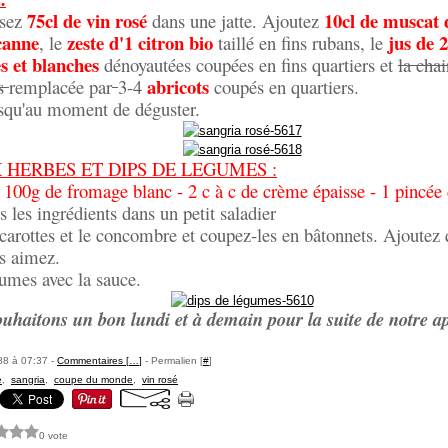
75cl de vin rosé
10cl de muscat
rsez
dans une jatte. Ajoutez
canne
zeste d'1 citron bio
jus de 2
, le
taillé en fins rubans, le
s et blanches
dénoyautées coupées en fins quartiers et
la chai
abricots
és
remplacée par
3-4
coupés en quartiers.
usqu'au moment de déguster.
 HERBES ET DIPS DE LEGUMES :
 100g de fromage blanc - 2 c à c de crème épaisse - 1 pincée d
 les ingrédients dans un petit saladier
carottes et le concombre et coupez-les en bâtonnets. Ajoutez
us aimez.
gumes avec la sauce.
uhaitons un bon lundi et à demain pour la suite de notre apér
88 à 07:37 -
Commentaires [
…
]
- Permalien [
#
]
e
,
sangria
,
coupe du monde
,
vin rosé
0 vote