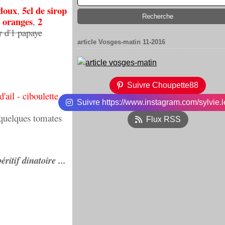
 doux
5cl de sirop
,
 oranges
2
,
r d'1 papaye
article Vosges-matin 11-2016
Suivre Choupette88
'ail - ciboulette
Suivre https://www.instagram.com/sylvie.l
 quelques tomates
Flux RSS
itif dinatoire ...