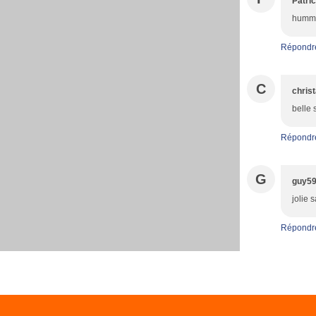
Patric
hummm
Répondr
C
christ
belle 
Répondr
G
guy5
jolie 
Répondr