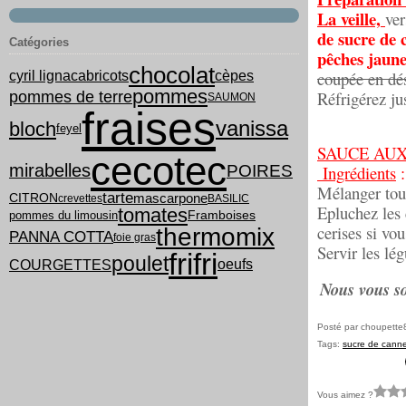
La veille,
ve
de sucre de 
Catégories
pêches jaune
chocolat
cyril lignac
coupée en d
abricots
cèpes
pommes
Réfrigérez j
pommes de terre
SAUMON
fraises
vanissa
bloch
feyel
SAUCE AUX
cecotec
mirabelles
POIRES
Ingrédients
:
Mélanger tous
tarte
mascarpone
CITRON
crevettes
BASILIC
Epluchez les 
tomates
pommes du limousin
Framboises
cerises si vo
thermomix
PANNA COTTA
foie gras
Servir les lé
frifri
poulet
COURGETTES
oeufs
Nous vous so
Posté par choupette
Tags:
sucre de cann
Vous aimez ?