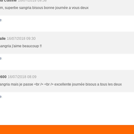
ia Cuisine
16/07/2018 09:58
, superbe sangria bisous bonne journée a vous deux
e
alie
16/07/2018 09:30
sangria j'aime beaucoup !!
e
9600
16/07/2018 08:09
sangria mais je passe <br /> <br /> excellente journée bisous a tous les deux
e