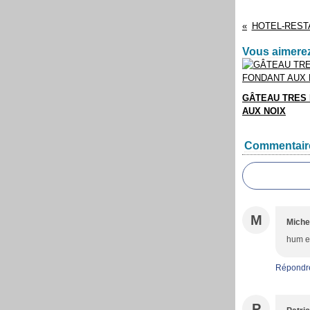
HOTEL-REST
Vous aimerez
GÂTEAU TRES
AUX NOIX
Commentair
M
Miche
hum ex
Répondr
P