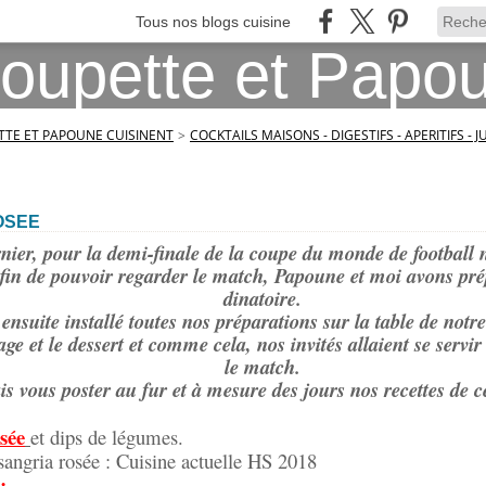
Tous nos blogs cuisine
TE ET PAPOUNE CUISINENT
>
COCKTAILS MAISONS - DIGESTIFS - APERITIFS - J
OSEE
nier, pour la demi-finale de la coupe du monde de football 
 afin de pouvoir regarder le match, Papoune et moi avons pré
dinatoire.
ensuite installé toutes nos préparations sur la table de notr
ge et le dessert et comme cela, nos invités allaient se servi
le match.
is vous poster au fur et à mesure des jours nos recettes de ce
:
osée
et dips de légumes.
sangria rosée : Cuisine actuelle HS 2018
: