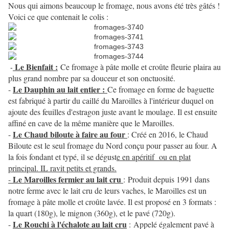
Nous qui aimons beaucoup le fromage, nous avons été très gâtés !
Voici ce que contenait le colis :
Le Bienfait :
Ce fromage à pâte molle et croûte fleurie plaira au
-
plus grand nombre par sa douceur et son onctuosité.
Le Dauphin au lait entier :
-
Ce fromage en forme de baguette
est fabriqué à partir du caillé du Maroilles à l'intérieur duquel on
ajoute des feuilles d'estragon juste avant le moulage. Il est ensuite
affiné en cave de la même manière que le Maroilles.
Le Chaud biloute à faire au four
-
: Créé en 2016, le Chaud
Biloute est le seul fromage du Nord conçu pour passer au four. A
la fois fondant et typé, il se dégust
e en apéritif ou en plat
principal. IL ravit petits et grands.
Le Maroilles fermier au lait cru
-
: Produit depuis 1991 dans
notre ferme avec le lait cru de leurs vaches, le Maroilles est un
fromage à pâte molle et croûte lavée. Il est proposé en 3 formats :
la quart (180g), le mignon (360g), et le pavé (720g).
Le Rouchi à l'échalote au lait cru
-
:
Appelé également pavé à