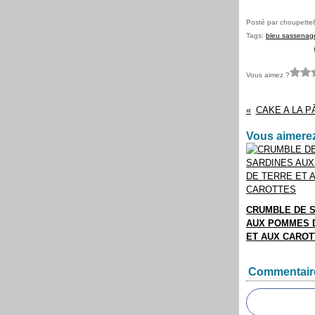
Posté par choupette
Tags:
bleu sassenag
Vous aimez ?
CAKE A LA P
Vous aimerez
CRUMBLE DE 
AUX POMMES 
ET AUX CARO
Commentair