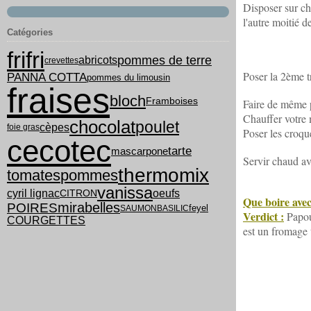
Disposer sur ch
l'autre moitié 
Catégories
frifri
pommes de terre
abricots
crevettes
Poser la 2ème tr
PANNA COTTA
pommes du limousin
fraises
bloch
Framboises
Faire de même p
Chauffer votre
chocolat
poulet
cèpes
foie gras
Poser les croque
cecotec
tarte
mascarpone
Servir chaud av
thermomix
tomates
pommes
vanissa
cyril lignac
oeufs
CITRON
Que boire ave
mirabelles
POIRES
feyel
SAUMON
BASILIC
Verdict :
Papoun
COURGETTES
est un fromage 