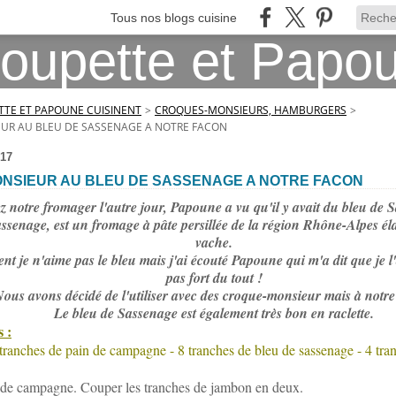
Tous nos blogs cuisine
TE ET PAPOUNE CUISINENT
>
CROQUES-MONSIEURS, HAMBURGERS
>
UR AU BLEU DE SASSENAGE A NOTRE FACON
17
NSIEUR AU BLEU DE SASSENAGE A NOTRE FACON
z notre fromager l'autre jour, Papoune a vu qu'il y avait du bleu de 
senage, est un fromage à pâte persillée de la région Rhône-Alpes éla
vache.
t je n'aime pas le bleu mais j'ai écouté Papoune qui m'a dit que je l'a
pas fort du tout !
ous avons décidé de l'utiliser avec des croque-monsieur mais à notre
Le bleu de Sassenage est également très bon en raclette.
 :
 tranches de pain de campagne - 8 tranches de bleu de sassenage - 4 tra
n de campagne. Couper les tranches de jambon en deux.