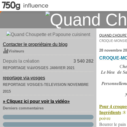
QUAND CHOUPET
CROQUE-MONSIE
Contacter le propriétaire du blog
28 novembre 20
Visiteurs
CROQUE-MO
Depuis la création
3 540 282
C
he
REPORTAGE ViàVOSGES JANVIER 2021
Le bleu de Sas
reportage via-vosges
Personnellemen
REPORTAGE VOSGES-TELEVISION NOVEMBRE
2015
N
» Cliquez ici pour voir la vidéo
»
Pour 4 croques
Derniers commentaires
Ingrédients
:8
poivre
Beurrer le pai