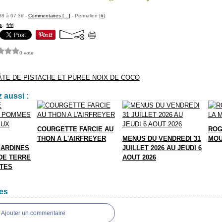
88 à 07:36 -
Commentaires [
…
]
- Permalien [
#
]
e
,
frfri
0 vote
ÂTE DE PISTACHE ET PUREE NOIX DE COCO
 aussi :
COURGETTE FARCIE AU
ROG
THON A L'AIRFREYER
MENUS DU VENDREDI 31
MOU
SARDINES
JUILLET 2026 AU JEUDI 6
DE TERRE
AOUT 2026
TTES
es
Ajouter un commentaire