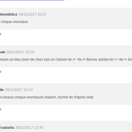
teetdelice
28/11/2017 20:22
 croque monsieur
e
ule
28/11/2017 18:35
iam un bleu bien de chez moi on l'adore<br /> <br /> Bonne soirée<br /> <br /> bi
e
lle
28/11/2017 15:47
ès beaux croque-monsieurs maison, bonne fin d'aprés midi
e
i-patatta
28/11/2017 13:30