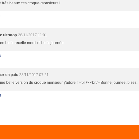
nt très beaux ces croque-monsieurs !
e
e ultratop
28/11/2017 11:01
en belle recette merci et belle journée
e
ner en paix
28/11/2017 07:21
une belle version du croque monsieur, j'adore !!!<br /> <br /> Bonne journée, bises.
e