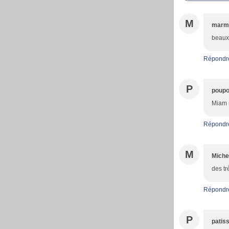
M
marmi
beaux
Répondr
P
poupo
Miam m
Répondr
M
Miche
des tr
Répondr
P
patiss