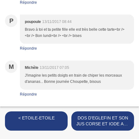
Répondre
P
poupoule
13/11/2017 08:44
Bravo à toi et ta petite fille elle est très belle cette tarte<br />
<br /> Bon lundi<br /> <br /> bises
Répondre
M
Michèle
13/11/2017 07:05
J'imagine les petits doigts en train de chiper les morceaux
d'ananas... Bonne journée Choupette, bisous
Répondre
< ETOILE-ETOILE
DOS D'EGLEFIN ET SON
JUS CORSE ET IODE AUX
HERBES FRAICHES,
PARMENTIER DE