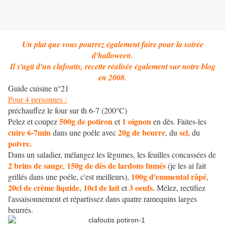
Un plat que vous pourrez également faire pour la soirée
d'halloween.
Il s'agit d'un clafoutis, recette réalisée également sur notre blog
en 2008.
Guide cuisine n°21
Pour 4 personnes :
préchauffez le four sur th 6-7 (200°C)
500g de potiron
1 oignon
Pelez et coupez
et
en dès. Faites-les
cuire 6-7min
20g de beurre
sel,
dans une poêle avec
, du
du
poivre.
Dans un saladier, mélangez les lègumes, les feuilles concassées de
2 brins de sauge
150g de dès de lardons fumés
,
(je les ai fait
100g d'emmental râpé
grillés dans une poêle, c'est meilleurs),
,
20cl de crème liquide
10cl de lait
3 oeufs.
,
et
Mélez, rectifiez
l'assaisonnement et répartissez dans quatre ramequins larges
beurrés.