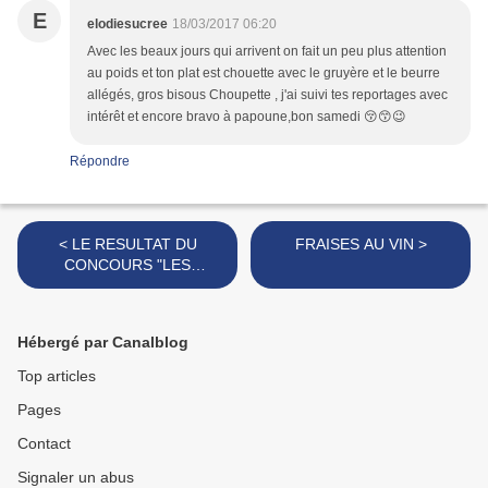
E
elodiesucree
18/03/2017 06:20
Avec les beaux jours qui arrivent on fait un peu plus attention
au poids et ton plat est chouette avec le gruyère et le beurre
allégés, gros bisous Choupette , j'ai suivi tes reportages avec
intérêt et encore bravo à papoune,bon samedi 😚😙😉
Répondre
< LE RESULTAT DU
FRAISES AU VIN >
CONCOURS "LES
TOQUES 2017" ZODIO
METZ ET
REMERCIEMENTS
Hébergé par Canalblog
Top articles
Pages
Contact
Signaler un abus