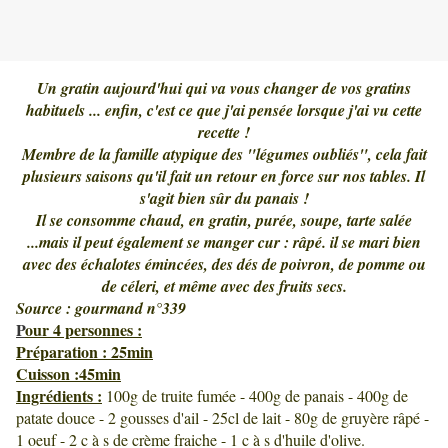
Un gratin aujourd'hui qui va vous changer de vos gratins
habituels ... enfin, c'est ce que j'ai pensée lorsque j'ai vu cette
recette !
Membre de la famille atypique des "légumes oubliés", cela fait
plusieurs saisons qu'il fait un retour en force sur nos tables. Il
s'agit bien sûr du panais !
Il se consomme chaud, en gratin, purée, soupe, tarte salée
...mais il peut également se manger cur : râpé. il se mari bien
avec des échalotes émincées, des dés de poivron, de pomme ou
de céleri, et même avec des fruits secs.
Source : gourmand n°339
P
our 4 personnes :
Préparation : 25min
Cuisson :45min
Ingrédients :
100g de truite fumée - 400g de panais - 400g de
patate douce - 2 gousses d'ail - 25cl de lait - 80g de gruyère râpé -
1 oeuf - 2 c à s de crème fraiche - 1 c à s d'huile d'olive.