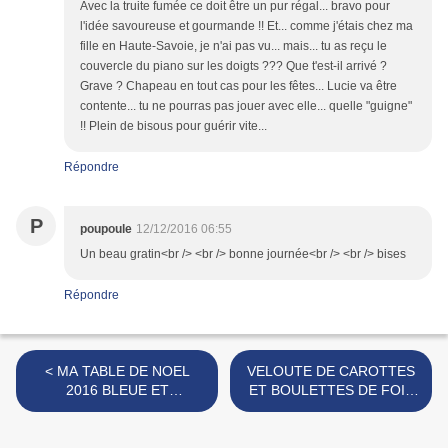
Avec la truite fumée ce doit être un pur régal... bravo pour
l'idée savoureuse et gourmande !! Et... comme j'étais chez ma
fille en Haute-Savoie, je n'ai pas vu... mais... tu as reçu le
couvercle du piano sur les doigts ??? Que t'est-il arrivé ?
Grave ? Chapeau en tout cas pour les fêtes... Lucie va être
contente... tu ne pourras pas jouer avec elle... quelle "guigne"
!! Plein de bisous pour guérir vite...
Répondre
P
poupoule
12/12/2016 06:55
Un beau gratin<br /> <br /> bonne journée<br /> <br /> bises
Répondre
< MA TABLE DE NOEL
VELOUTE DE CAROTTES
2016 BLEUE ET
ET BOULETTES DE FOIE
ARGENTEE
GRAS PANEES >