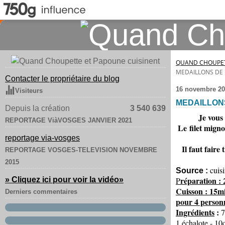
QUAND CHOUPET
MEDAILLONS DE 
Contacter le propriétaire du blog
16 novembre 20
Visiteurs
MEDAILLON
Depuis la création
3 540 639
Je vous
REPORTAGE ViàVOSGES JANVIER 2021
Le filet mign
reportage via-vosges
Il faut faire
REPORTAGE VOSGES-TELEVISION NOVEMBRE
2015
cuis
Source :
réparation :
» Cliquez ici pour voir la vidéo
»
P
Cuisson : 15m
Derniers commentaires
pour 4 personn
Ingrédients
:
7
1 échalote - 10c