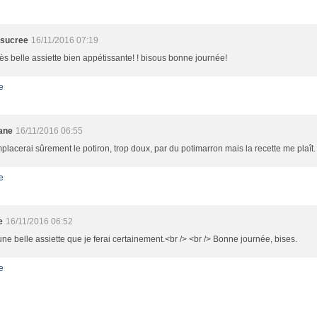
esucree
16/11/2016 07:19
ès belle assiette bien appétissante! ! bisous bonne journée!
e
tane
16/11/2016 06:55
placerai sûrement le potiron, trop doux, par du potimarron mais la recette me plaît.
e
e
16/11/2016 06:52
une belle assiette que je ferai certainement.<br /> <br /> Bonne journée, bises.
e