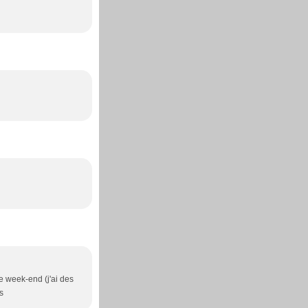
ce week-end (j'ai des
s