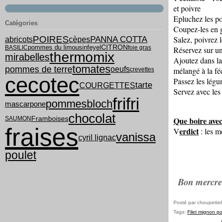
et poivre
Epluchez les po
Catégories
Coupez-les en g
POIRES
PANNA COTTA
Salez, poivrez 
abricots
cèpes
pommes du limousin
feyel
CITRON
BASILIC
foie gras
Réservez sur un
thermomix
mirabelles
Ajoutez dans la 
tomates
pommes de terre
oeufs
mélangé à la fé
crevettes
cecotec
Passez les légu
tarte
COURGETTES
Servez avec les
frifri
pommes
bloch
mascarpone
chocolat
Framboises
SAUMON
Que boire avec
fraises
erdict
V
: les m
vanissa
cyril lignac
poulet
Bon mercredi
Posté par choupette
Tags:
Filet mignon po