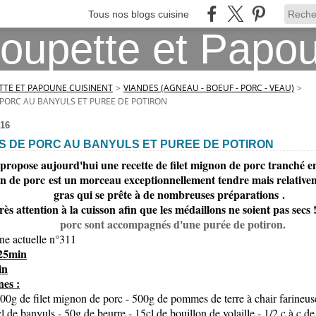
Tous nos blogs cuisine
TE ET PAPOUNE CUISINENT
>
VIANDES (AGNEAU - BOEUF - PORC - VEAU)
>
PORC AU BANYULS ET PUREE DE POTIRON
16
S DE PORC AU BANYULS ET PUREE DE POTIRON
 propose aujourd'hui une recette de filet mignon de porc tranché e
on de porc est un morceau exceptionnellement tendre mais relative
gras qui se prête à de nombreuses préparations .
 très attention à la cuisson afin que les médaillons ne soient pas secs 
porc sont accompagnés d'une purée de potiron.
ine actuelle n°311
 25min
in
es :
00g de filet mignon de porc - 500g de pommes de terre à chair farineus
l de banyuls - 50g de beurre - 15cl de bouillon de volaille - 1/2 c à c de