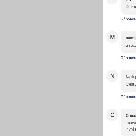
Délici
Répondr
M
mami
un exc
Répondr
N
Nadè
C'est 
Répondr
C
Croqd
J'aime
invité