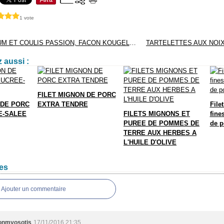
1 vote
BABA AU RHUM ET COULIS PASSION, FACON KOUGELHOPF
 aussi :
FILET MIGNON DE PORC
 DE PORC
EXTRA TENDRE
File
E-SALEE
FILETS MIGNONS ET
fine
PUREE DE POMMES DE
de p
TERRE AUX HERBES A
L'HUILE D'OLIVE
es
Ajouter un commentaire
lonmyosotis
17/11/2016 21:35