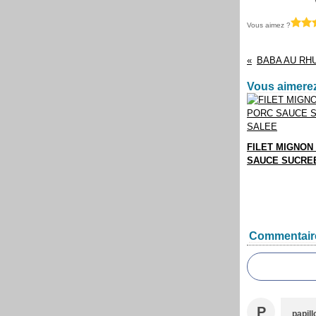
Vous aimez ?
Vous aimerez
FILET MIGNON
SAUCE SUCRE
Commentair
P
papil