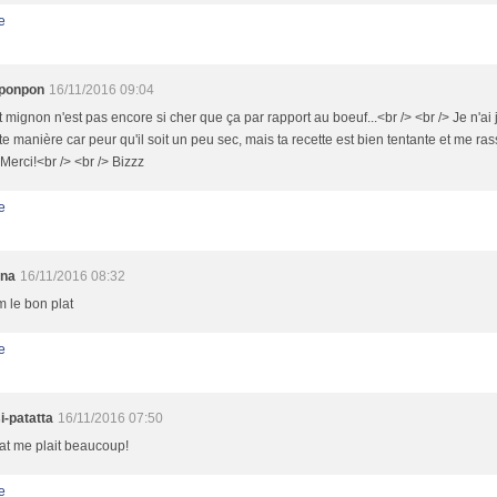
e
ponpon
16/11/2016 09:04
et mignon n'est pas encore si cher que ça par rapport au boeuf...<br /> <br /> Je n'ai
te manière car peur qu'il soit un peu sec, mais ta recette est bien tentante et me ras
 Merci!<br /> <br /> Bizzz
e
nna
16/11/2016 08:32
 le bon plat
e
i-patatta
16/11/2016 07:50
at me plait beaucoup!
e