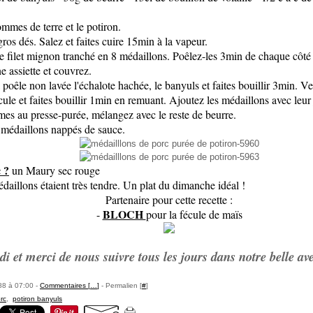
mmes de terre et le potiron.
ros dés. Salez et faites cuire 15min à la vapeur.
le filet mignon tranché en 8 médaillons. Poêlez-les 3min de chaque côté
e assiette et couvrez.
poêle non lavée l'échalote hachée, le banyuls et faites bouillir 3min. Ve
cule et faites bouillir 1min en remuant. Ajoutez les médaillons avec leur
mes au presse-purée, mélangez avec le reste de beurre.
 médaillons nappés de sauce.
 ?
un Maury sec rouge
édaillons étaient très tendre. Un plat du dimanche idéal !
Partenaire pour cette recette :
BLOCH
-
pour la fécule de maïs
 et merci de nous suivre tous les jours dans notre belle ave
88 à 07:00 -
Commentaires [
…
]
- Permalien [
#
]
rc
,
potiron banyuls