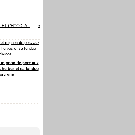
TARTELETTES AUX NOIX ET CHOCOLAT NOIR
t mignon de porc aux
s herbes et sa fondue
oivrons