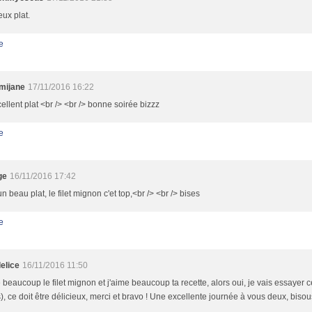
eux plat.
e
mijane
17/11/2016 16:22
ellent plat <br /> <br /> bonne soirée bizzz
e
ge
16/11/2016 17:42
un beau plat, le filet mignon c'et top,<br /> <br /> bises
e
elice
16/11/2016 11:50
 beaucoup le filet mignon et j'aime beaucoup ta recette, alors oui, je vais essayer 
s), ce doit être délicieux, merci et bravo ! Une excellente journée à vous deux, bisou