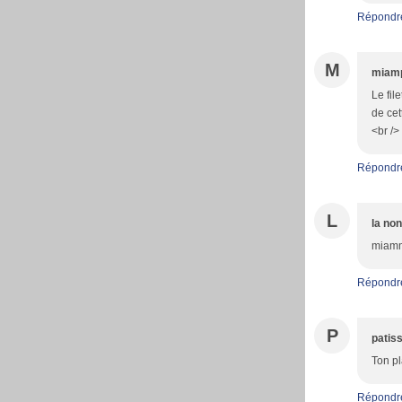
Répondr
M
miam
Le fil
de cet
<br />
Répondr
L
la no
miamm
Répondr
P
patiss
Ton pl
Répondr