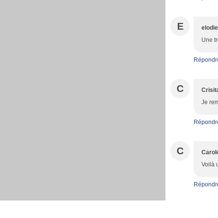
E
elodi
Une tr
Répondr
C
Crisi
Je rem
Répondr
C
Carol
Voilà 
Répondr