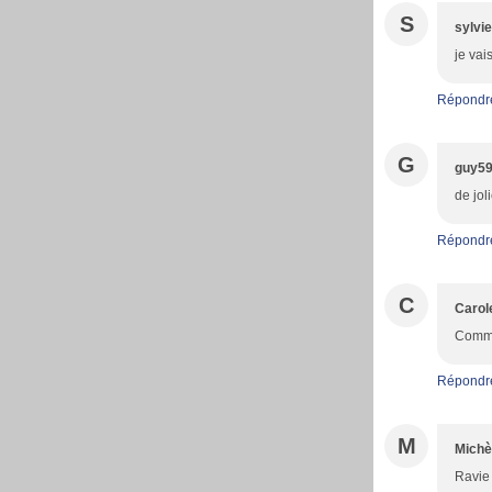
S
sylvie
je vai
Répondr
G
guy5
de jol
Répondr
C
Carol
Comme 
Répondr
M
Michè
Ravie 