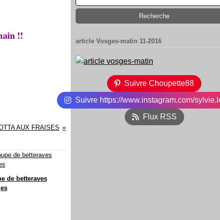
ain !!
article Vosges-matin 11-2016
Suivre Choupette88
Suivre https://www.instagram.com/sylvie.l
Flux RSS
OTTA AUX FRAISES
e de betteraves
ges