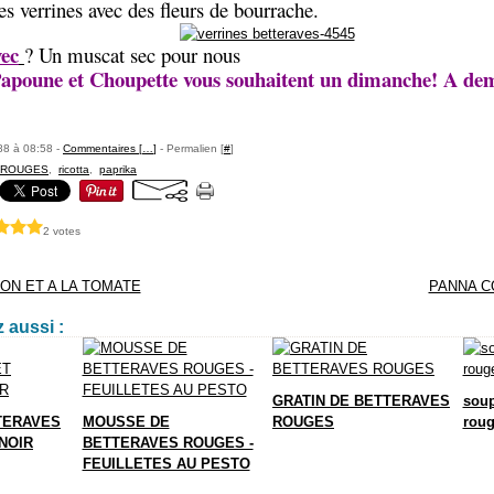
es verrines avec des fleurs de bourrache.
vec
? Un muscat sec pour nous
apoune et Choupette vous souhaitent un dimanche! A dem
88 à 08:58 -
Commentaires [
…
]
- Permalien [
#
]
 ROUGES
,
ricotta
,
paprika
2 votes
ON ET A LA TOMATE
PANNA C
 aussi :
GRATIN DE BETTERAVES
soup
TERAVES
MOUSSE DE
ROUGES
rou
NOIR
BETTERAVES ROUGES -
FEUILLETES AU PESTO