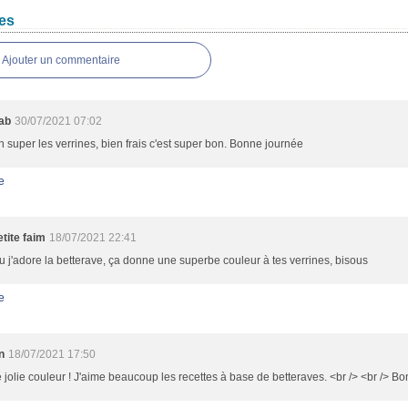
es
Ajouter un commentaire
ab
30/07/2021 07:02
super les verrines, bien frais c'est super bon. Bonne journée
e
tite faim
18/07/2021 22:41
 j'adore la betterave, ça donne une superbe couleur à tes verrines, bisous
e
n
18/07/2021 17:50
 jolie couleur ! J'aime beaucoup les recettes à base de betteraves. <br /> <br /> Bo