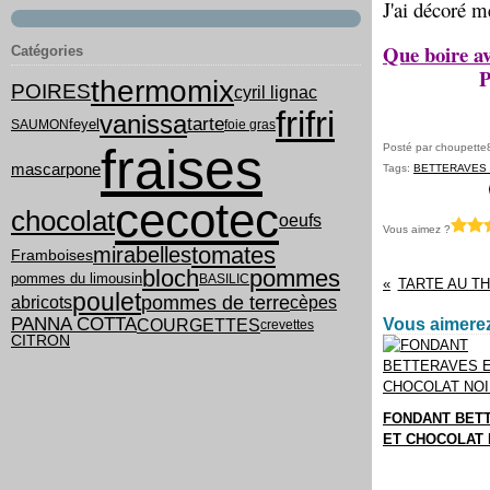
J'ai décoré m
Que boire a
Catégories
P
thermomix
POIRES
cyril lignac
frifri
vanissa
tarte
feyel
SAUMON
foie gras
fraises
Posté par choupette
mascarpone
Tags:
BETTERAVES
cecotec
chocolat
oeufs
Vous aimez ?
tomates
mirabelles
Framboises
bloch
pommes
pommes du limousin
BASILIC
TARTE AU TH
poulet
pommes de terre
abricots
cèpes
PANNA COTTA
COURGETTES
Vous aimerez
crevettes
CITRON
FONDANT BET
ET CHOCOLAT 