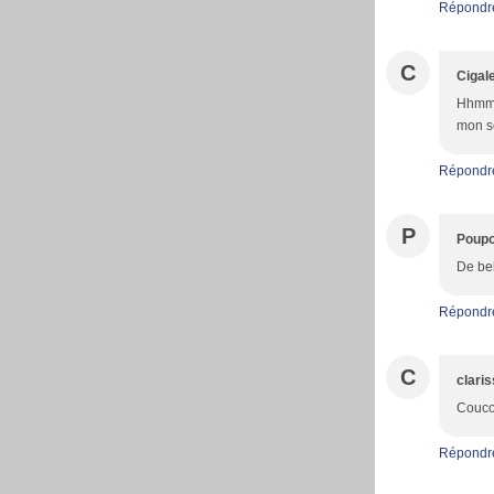
Répondr
C
Cigale
Hhmm c
mon sé
Répondr
P
Poupo
De bel
Répondr
C
clari
Coucou
Répondr