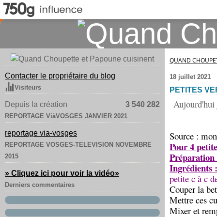
QUAND CHOUPET
Contacter le propriétaire du blog
18 juillet 2021
Visiteurs
PETITES V
Aujourd'hui 
Depuis la création
3 540 282
REPORTAGE ViàVOSGES JANVIER 2021
reportage via-vosges
Source : mon
Pour 4 petite
REPORTAGE VOSGES-TELEVISION NOVEMBRE
Préparation
2015
Ingrédients 
» Cliquez ici pour voir la vidéo
»
petite c à c d
Derniers commentaires
Couper la bet
Mettre ces cu
Mixer et remp