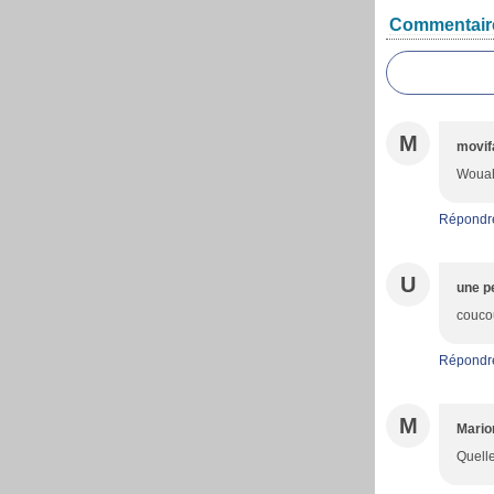
Commentair
M
movif
Wouah 
Répondr
U
une pe
coucou
Répondr
M
Mario
Quelle