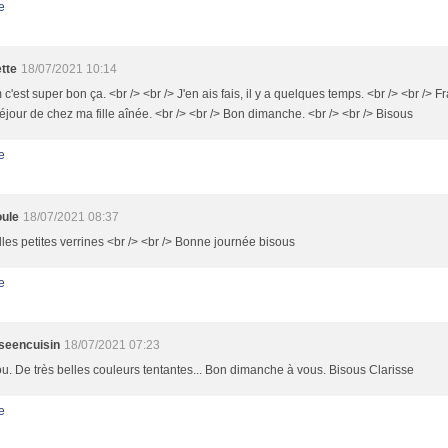
e
tte
18/07/2021 10:14
'est super bon ça. <br /> <br /> J'en ais fais, il y a quelques temps. <br /> <br /> 
jour de chez ma fille aînée. <br /> <br /> Bon dimanche. <br /> <br /> Bisous
e
ule
18/07/2021 08:37
les petites verrines <br /> <br /> Bonne journée bisous
e
sseencuisin
18/07/2021 07:23
. De très belles couleurs tentantes... Bon dimanche à vous. Bisous Clarisse
e