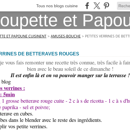
Tous nos blogs cuisine
TE ET PAPOUNE CUISINENT
>
AMUSES-BOUCHE
>
PETITES VERRINES DE BET
ERRINES DE BETTERAVES ROUGES
je vous fais remonter une recette très connue, très facile à fai
bien avec le beau soleil de ce dimanche !
Il est enfin là et on va pouvoir manger sur la terrasse !
 blog
s verrines :
 : 5min
:
1 grosse betterave rouge cuite - 2 c à s de ricotta - 1 c à s d'h
e paprika - sel et poivre;
terave en cubes.
bes dans le blender avec le reste des ingrédients.
lir vos petite verrines.