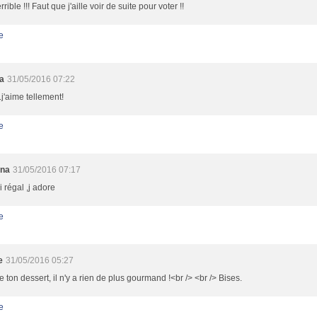
rible !!! Faut que j'aille voir de suite pour voter !!
e
a
31/05/2016 07:22
.j'aime tellement!
e
nna
31/05/2016 07:17
i régal ,j adore
e
e
31/05/2016 05:27
e ton dessert, il n'y a rien de plus gourmand !<br /> <br /> Bises.
e