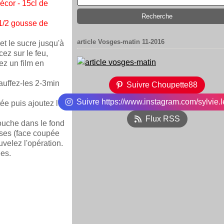
écor - 15cl de
 1/2 gousse de
article Vosges-matin 11-2016
 et le sucre jusqu'à
cez sur le feu,
cez un film en
auffez-les 2-3min
Suivre Choupette88
Suivre https://www.instagram.com/sylvie.l
tée puis ajoutez le
Flux RSS
ouche dans le fond
ises (face coupée
uvelez l'opération.
ées.
.