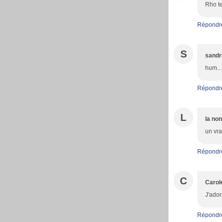
Rho ter
Répondr
S
sandr
hum...
Répondr
L
la no
un vra
Répondr
C
Carol
J'ador
Répondr