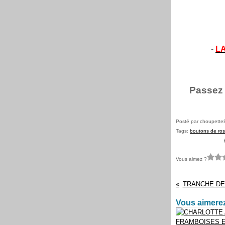
-
L
Passez 
Posté par choupette
Tags:
boutons de ro
Vous aimez ?
TRANCHE DE
Vous aimerez