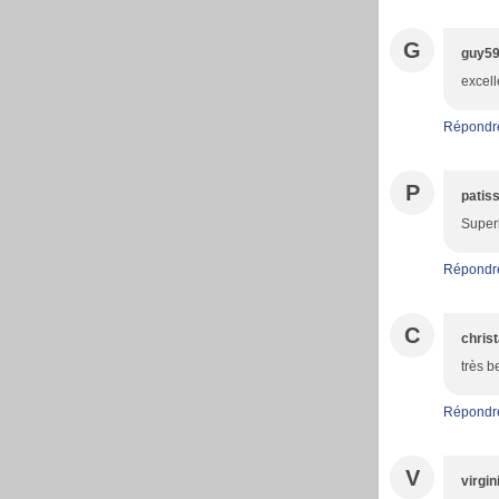
G
guy5
excell
Répondr
P
patiss
Super
Répondr
C
christ
très b
Répondr
V
virgi