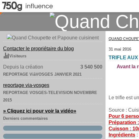
QUAND CHOUPET
Contacter le propriétaire du blog
31 mai 2016
Visiteurs
TRIFLE AUX
Avant la 
Depuis la création
3 540 500
REPORTAGE ViàVOSGES JANVIER 2021
reportage via-vosges
REPORTAGE VOSGES-TELEVISION NOVEMBRE
Le trifle est 
2015
Source : Cuis
» Cliquez ici pour voir la vidéo
»
Pour 6 perso
Derniers commentaires
Préparation 
Cuisson : 1
Ingrédients
: