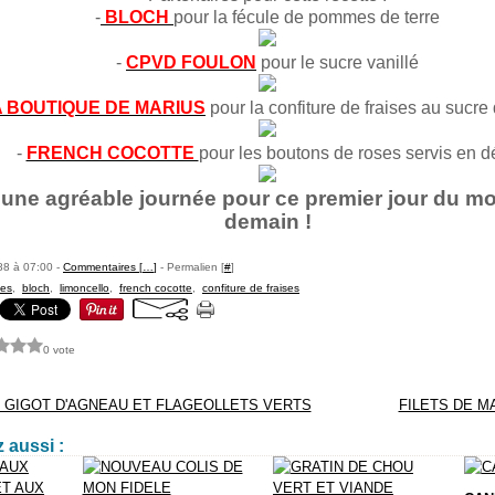
-
BLOCH
pour la fécule de pommes de terre
-
CPVD FOULON
pour le sucre vanillé
A BOUTIQUE DE MARIUS
pour la confiture de fraises au sucr
-
FRENCH COCOTTE
pour les boutons de roses servis en d
une agréable journée pour ce premier jour du moi
demain !
88 à 07:00 -
Commentaires [
…
]
- Permalien [
#
]
ses
,
bloch
,
limoncello
,
french cocotte
,
confiture de fraises
0 vote
 GIGOT D'AGNEAU ET FLAGEOLLETS VERTS
FILETS DE 
 aussi :