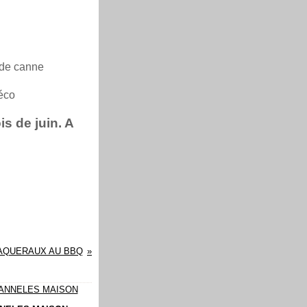
e de canne
éco
s de juin. A
MAQUERAUX AU BBQ