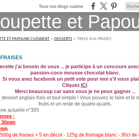
Tous nos blogs cuisine
TE ET PAPOUNE CUISINENT
>
DESSERTS
>
TRIFLE AUX FRAISES
 FRAISES
recette j'ai besoin de vous ... je participe à un concours av
passion-coco mousse chocolat blanc.
Si vous avez facebook un petit vote pour moi s'il vous plai
Cliquez
ICI
Merci beaucoup car sans vous je ne peux gagner ...
un dessert anglais frais et tout simple ! Vous pouvez le faire et le 
fruits et un reste de quatre-quarts.
ine actuelle n°305
nnes :
: 30min
0min
 500g de fraises + 5 en décor - 125g de fromage blanc - 30cl de 