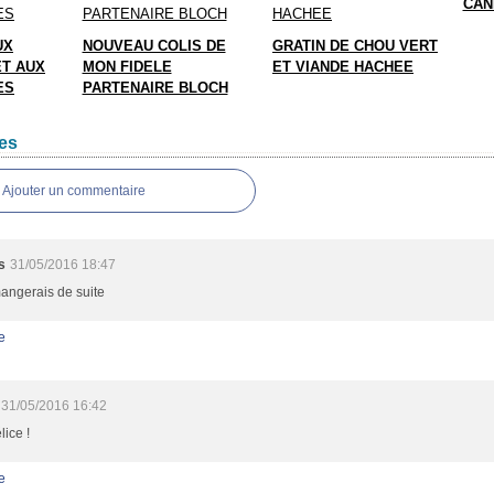
CAN
UX
NOUVEAU COLIS DE
GRATIN DE CHOU VERT
ET AUX
MON FIDELE
ET VIANDE HACHEE
ES
PARTENAIRE BLOCH
es
Ajouter un commentaire
s
31/05/2016 18:47
angerais de suite
e
31/05/2016 16:42
lice !
e