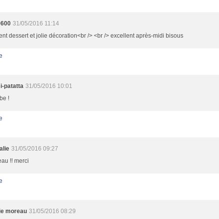
9600
31/05/2016 11:14
ent dessert et jolie décoration<br /> <br /> excellent après-midi bisous
e
i-patatta
31/05/2016 10:01
be !
e
alie
31/05/2016 09:27
eau !! merci
e
nie moreau
31/05/2016 08:29