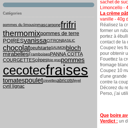
sachet de sucr
Limoncello - 4
La crème pât
Catégories
vanille - 40g
frifri
Réalisez la cr
pommes du limousin
mascarpone
former un ruba
thermomix
pommes de terre
portez à ébull
vanissa
POIRES
CITRON
BASILIC
contact de la 
chocolat
bloch
tarte
Coupez les fr
oeufs
SAUMON
mirabelles
pour obtenir u
PANNA COTTA
Framboises
pommes
Fouettez la cr
COURGETTES
cèpes
foie gras
fraises
fromage blanc
cecotec
Coupez 10 mad
d'une grande 
poulet
tomates
abricots
feyel
crevettes
contre la coup
cyril lignac
Décorez du re
Perso, j'ai ut
Que
boire av
Verdict :
un de