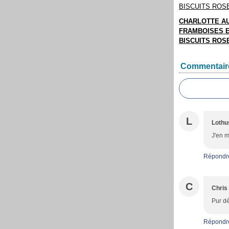
CHARLOTTE A
FRAMBOISES 
BISCUITS ROS
Commentair
L
Lothu
J'en m
Répondr
C
Chris
Pur dé
Répondr