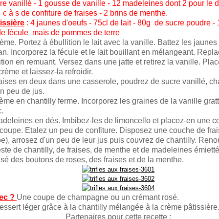
e vanillé - 1 gousse de vanille - 12 madeleines dont 2 pour le d
 c à s de confiture de fraises - 2 brins de menthe.
issière
: 4 jaunes d'oeufs - 75cl de lait - 80g de sucre poudre -
 de fécule
maïs
de pommes de terre
ème. Portez à ébullition le lait avec la vanille. Battez les jaunes
n. Incorporez la fécule et le lait bouillant en mélangeant. Repla
ition en remuant. Versez dans une jatte et retirez la vanille. Pla
crème et laissez-la refroidir.
aises en deux dans une casserole, poudrez de sucre vanillé, ch
n peu de jus.
ème en chantilly ferme. Incorporez les graines de la vanille grat
.
eleines en dés. Imbibez-les de limoncello et placez-en une c
coupe. Etalez un peu de confiture. Disposez une couche de fra
e), arrosez d'un peu de leur jus puis couvrez de chantilly. Reno
ste de chantilly, de fraises, de menthe et de madeleines émiett
ilisé des boutons de roses, des fraises et de la menthe.
ec ?
Une coupe de champagne ou un crémant rosé.
ssert léger grâce à la chantilly mélangée à la crème pâtissière
Partenaires pour cette recette :