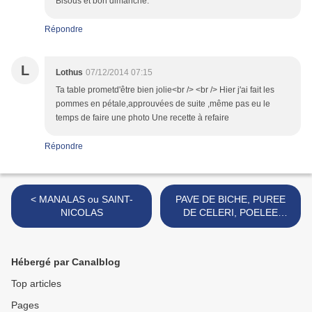
Bisous et bon dimanche.
Répondre
L
Lothus
07/12/2014 07:15
Ta table prometd'être bien jolie<br /> <br /> Hier j'ai fait les
pommes en pétale,approuvées de suite ,même pas eu le
temps de faire une photo Une recette à refaire
Répondre
< MANALAS ou SAINT-
PAVE DE BICHE, PUREE
NICOLAS
DE CELERI, POELEE
CEPES-MARRONS >
Hébergé par Canalblog
Top articles
Pages