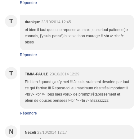
Répondre
T
titanique
23/10/2014 12:45
et bien il faut que tu te reposes au maxi, et surtout patience(je
connais, j'y suis passé) bises et bon courage !! <br /> <br />
bises
Répondre
T
TIMIA-PAULE
23/10/2014 12:29
Eh bien ! quand ça s'y met !!! Je suis vraiment désolée par tout
ce qui t'arrive !!! Repose-toi au maximum c'est très important !!
<br /> <br /> Tous mes vœux de prompt rétablissement et
plein de douces pensées !<br /> <br /> Bizzzzzzzz
Répondre
N
Neceli
23/10/2014 12:17