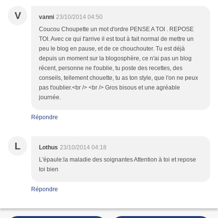
V
vanni
23/10/2014 04:50
Coucou Choupette un mot d'ordre PENSE A TOI . REPOSE
TOI. Avec ce qui t'arrive il est tout à fait normal de mettre un
peu le blog en pause, et de ce chouchouter. Tu est déjà
depuis un moment sur la blogosphère, ce n'ai pas un blog
récent, personne ne t'oublie, tu poste des recettes, des
conseils, tellement chouette, tu as ton style, que l'on ne peux
pas t'oublier.<br /> <br /> Gros bisous et une agréable
journée.
Répondre
L
Lothus
23/10/2014 04:18
L'épaule:la maladie des soignantes Attention à toi et repose
toi bien
Répondre