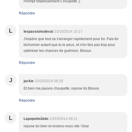
Prompt rétablissement Choupette ;)
Répondre
L
lespassionsdeval
23/10/2014 10:17
J'espère que tout va s'arranger rapidement pour toi. Fais-toi
bichonner autant que tu le peux, et n'en fais pas trop pour
optimiser les chances de guérison. Bisous
Répondre
J
jackie
23/10/2014 08:28
Et bien ma pauvre choupette, repose toi.Bisous
Répondre
L
Lapopotteàlolo
23/10/2014 08:21
repose toi bien et reviens-nous vite ! bise