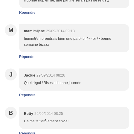
il donne trop envie, une part ne serais pas de refus ;)
Répondre
M
mamimijane
29/09/2014 09:13
humm!j'en prendrais bien une part!<br /> <br /> bonne
semaine bizzzz
Répondre
J
Jackie
29/09/2014 08:26
Quel régal ! Bises et bonne journée
Répondre
B
Betty
29/09/2014 08:25
Ca me fait drôlement envie!
Répondre