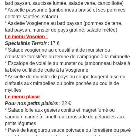
lard paysan, saucisse fumée, salade verte, cancoillotte)
* Assiette paysanne (jambonneau braisé et ses pommes
de terre sautées, salade)
* Assiette Vosgienne au lard paysan (pommes de terre,
lard paysan, munster de pays gratiné, salade mélée)
Le menu Vosgien :
Spécialités Terroir
: 17 €
* Salade vosgienne au croustillant de munster ou
croustade forestière ou terrine de campagne à la mirabelle
* Escalope de volaille au munster ou jambonneau braisé à
la bière ou filet de truite à la Vosgienne
* Assiette de munster de pays ou coupe fougerollaise ou
clafoutis aux mirabelles ou poire pochée au coulis de
mytilles
Le menu plaisir
Pour nos petits plaisirs
: 22 €
* Salade folle aux gésiers confits et magret fumé ou
saumon mariné à l'aneth ou croustade de pétoncles aux
petits légumes
* Pavé de kangourou sauce poivrade ou forestière ou pavé