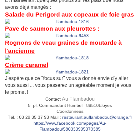
Et maintenant quelques photos sur les plats que nous
avons déjà mangés :
Salade du Perigord aux copeaux de foie gras
Pave de saumon aux pleurottes :
Rognons de veau graines de moutarde à
l'ancienne
Crème caramel
J'espère que ce "focus sur" vous a donné envie d'y aller
vous aussi ... vous passerez un agréable moment je vous
le promet !
Au Flambadou
Contact
5 pl. Commandant Humbel
88510
Eloyes
Coordonnées
Tél.
:
03 29 35 37 93
Mail
:
restaurant.auflambadou@orange.fr
https://www.facebook.com/pages/Au-
Flambadou/580333995370385