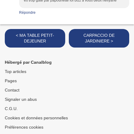
es trop gâté par papounette lol bizz a vous deux héllyane
Répondre
< MA TABLE PETIT-
CARPACCIO DE
DEJEUNER
JARDINIERE >
Hébergé par Canalblog
Top articles
Pages
Contact
Signaler un abus
C.G.U.
Cookies et données personnelles
Préférences cookies