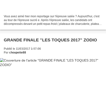
Vous avez aimé hier mon reportage sur l'épreuve salée ? Aujourd'hui, c'est
au tour de l'épreuve sucré e. Après l'épreuve salée, les candidats ont
décompressés devant un petit repas froid ( plateaux de charcuterie, plateaux
de fromage et desserts le tout...
GRANDE FINALE "LES TOQUES 2017" ZODIO
Publié le 11/03/2017 à 07:06
Par
choupette88