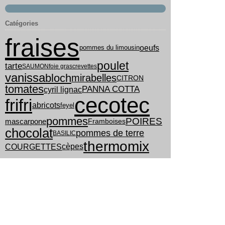
Catégories
fraises
oeufs
pommes du limousin
poulet
tarte
SAUMON
foie gras
crevettes
vanissa
bloch
mirabelles
CITRON
tomates
PANNA COTTA
cyril lignac
cecotec
frifri
abricots
feyel
pommes
POIRES
mascarpone
Framboises
chocolat
pommes de terre
BASILIC
thermomix
COURGETTES
cèpes