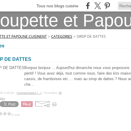
Tous nos blogs cuisine
TE ET PAPOUNE CUISINENT
>
CATEGORIES
>
SIROP DE DATTES
es
OP DE DATTES
Bonjour bonjour ... Aujourd'hui dimanche nous vous proposons un
péritif ! Vous avez déjà, tout comme nous, faire des kirs mais
cassis, de framboises etc ... mais au sirop de dattes ? Nous 
che...
88 à 08:04 -
Commentaires [
…
]
- Permalien [
#
]
ttes
0 vote