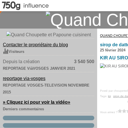
QUAND CHOUPET
Contacter le propriétaire du blog
sirop de datt
25 février 2024
Visiteurs
KIR AU SIR
Depuis la création
3 540 500
REPORTAGE ViàVOSGES JANVIER 2021
reportage via-vosges
REPORTAGE VOSGES-TELEVISION NOVEMBRE
Posté par choupette
2015
Tags:
kir
,
sirop de da
» Cliquez ici pour voir la vidéo
»
Derniers commentaires
Vous aimez ?