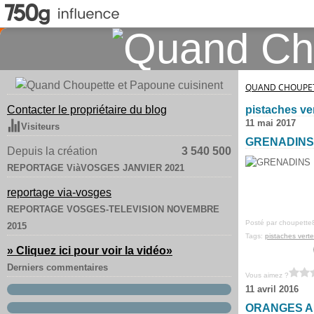
QUAND CHOUPET
Contacter le propriétaire du blog
pistaches ve
11 mai 2017
Visiteurs
GRENADINS
Depuis la création
3 540 500
REPORTAGE ViàVOSGES JANVIER 2021
reportage via-vosges
REPORTAGE VOSGES-TELEVISION NOVEMBRE
Posté par choupette
2015
Tags:
pistaches vert
» Cliquez ici pour voir la vidéo
»
Derniers commentaires
Vous aimez ?
11 avril 2016
ORANGES A