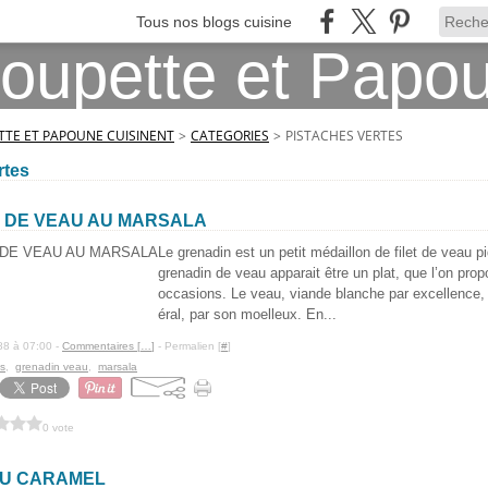
Tous nos blogs cuisine
TE ET PAPOUNE CUISINENT
>
CATEGORIES
>
PISTACHES VERTES
rtes
 DE VEAU AU MARSALA
Le grenadin est un petit médaillon de filet de veau p
grenadin de veau apparait être un plat, que l’on pro
occasions. Le veau, viande blanche par excellence, 
éral, par son moelleux. En...
88 à 07:00 -
Commentaires [
…
]
- Permalien [
#
]
es
,
grenadin veau
,
marsala
0 vote
U CARAMEL