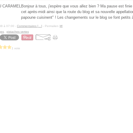
Bonjour à tous, j'espère que vous allez bien ? Ma pause est finie .
cet après-midi ainsi que la route du blog et sa nouvelle appellat
papoune cuisinent" ! Les changements sur le blog se font petits à 
88 à 07:00 -
Commentaires [
…
]
- Permalien [
#
]
ges
,
pistaches vertes
1 vote