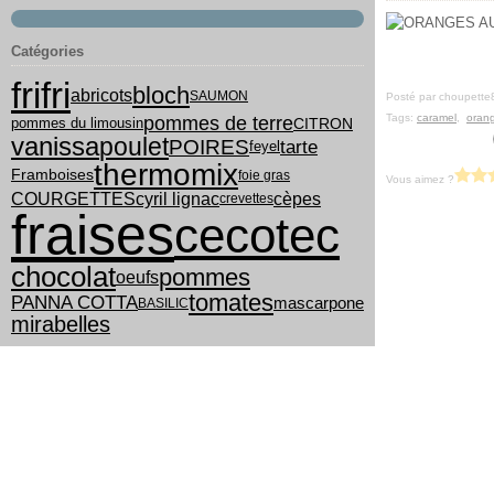
Catégories
frifri
bloch
abricots
SAUMON
Posté par choupette
Tags:
caramel
,
oran
pommes de terre
pommes du limousin
CITRON
vanissa
poulet
POIRES
tarte
feyel
thermomix
Framboises
foie gras
Vous aimez ?
COURGETTES
cyril lignac
cèpes
crevettes
fraises
cecotec
chocolat
pommes
oeufs
tomates
PANNA COTTA
mascarpone
BASILIC
mirabelles