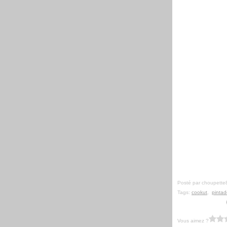
Posté par choupette
Tags:
cookut
,
pintad
Vous aimez ?