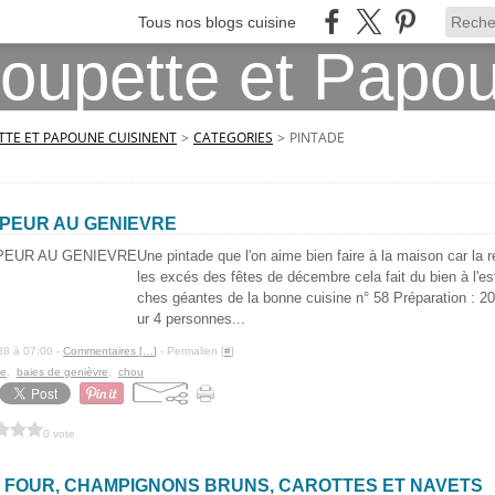
Tous nos blogs cuisine
TE ET PAPOUNE CUISINENT
>
CATEGORIES
>
PINTADE
APEUR AU GENIEVRE
Une pintade que l'on aime bien faire à la maison car la re
les excés des fêtes de décembre cela fait du bien à l'es
ches géantes de la bonne cuisine n° 58 Préparation : 
ur 4 personnes...
88 à 07:00 -
Commentaires [
…
]
- Permalien [
#
]
te
,
baies de genièvre
,
chou
0 vote
U FOUR, CHAMPIGNONS BRUNS, CAROTTES ET NAVETS