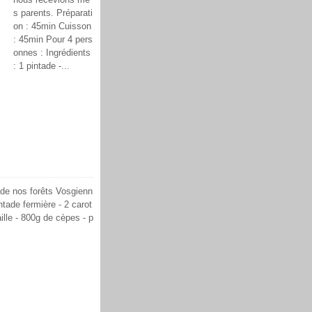
s parents. Préparati
on : 45min Cuisson
: 45min Pour 4 pers
onnes : Ingrédients
: 1 pintade -...
 de nos forêts Vosgienn
ntade fermière - 2 carot
aille - 800g de cèpes - p