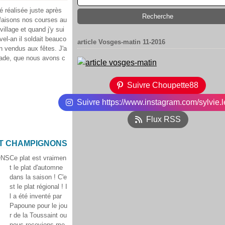
é réalisée juste après
faisons nos courses au
illage et quand j'y sui
vel-an il soldait beauco
article Vosges-matin 11-2016
n vendus aux fêtes. J'a
ntade, que nous avons c
Suivre Choupette88
Suivre https://www.instagram.com/sylvie.l
Flux RSS
ET CHAMPIGNONS
Ce plat est vraimen
t le plat d'automne
dans la saison ! C'e
st le plat régional ! I
l a été inventé par
Papoune pour le jou
r de la Toussaint ou
nous recevions me