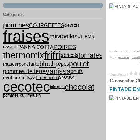
Catégories
pommes
COURGETTES
crevettes
fraises
mirabelles
CITRON
PANNA COTTA
POIRES
BASILIC
frifri
Posté par choupette
thermomix
tomates
abricots
Tags:
pintade
,
carot
poulet
bloch
tarte
cèpes
mascarpone
vanissa
pommes de terre
oeufs
Vous aimez ?
cyril lignac
feyel
Framboises
SAUMON
14 novembre 20
cecotec
chocolat
foie gras
PINTADE EN
pommes du limousin