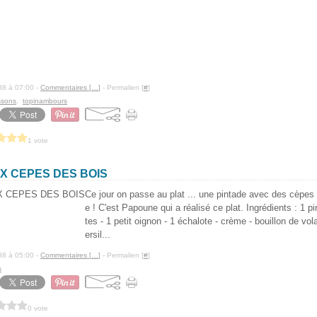
88 à 07:00 -
Commentaires [
…
]
- Permalien [
#
]
ssons
,
topinambours
1 vote
X CEPES DES BOIS
Ce jour on passe au plat ... une pintade avec des cèpes
e ! C'est Papoune qui a réalisé ce plat. Ingrédients : 1 pi
tes - 1 petit oignon - 1 échalote - crème - bouillon de vol
ersil...
88 à 05:00 -
Commentaires [
…
]
- Permalien [
#
]
s
0 vote