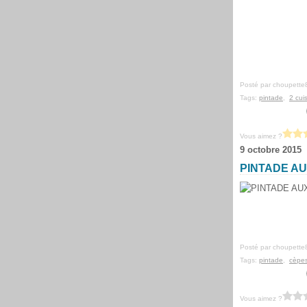
Posté par choupette
Tags:
pintade
,
2 cui
Vous aimez ?
9 octobre 2015
PINTADE AU
Posté par choupette
Tags:
pintade
,
cèpe
Vous aimez ?