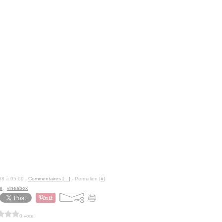
88 à 05:00 -
Commentaires [
…
]
- Permalien [
#
]
e
,
vineabox
0 vote