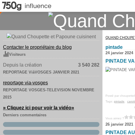
QUAND CHOUPET
Contacter le propriétaire du blog
pintade
24 janvier 2024
Visiteurs
PINTADE V
Depuis la création
3 540 282
REPORTAGE ViàVOSGES JANVIER 2021
reportage via-vosges
REPORTAGE VOSGES-TELEVISION NOVEMBRE
Posté par choupette
2015
Tags:
pintade
,
carot
» Cliquez ici pour voir la vidéo
»
Derniers commentaires
Vous aimez ?
26 janvier 2021
PINTADE A