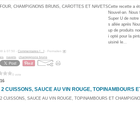
Cette recette a ét
Nouvel-an. Nous 
Super U de notre v
s allée après Nou
up de produits no
i opté pour la pi
uisiné le...
88 à 07:50 -
Commentaires [
…
]
- Permalien [
#
]
tes
,
navets
,
champignons bruns
0 vote
16
 2 CUISSONS, SAUCE AU VIN ROUGE, TOPINAMBOURS 