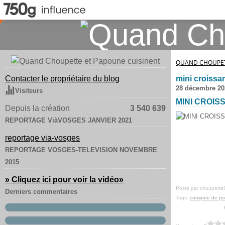
QUAND CHOUPET
Contacter le propriétaire du blog
mini croissa
28 décembre 20
Visiteurs
MINI CROI
Depuis la création
3 540 639
REPORTAGE ViàVOSGES JANVIER 2021
reportage via-vosges
REPORTAGE VOSGES-TELEVISION NOVEMBRE
2015
» Cliquez ici pour voir la vidéo
»
Posté par choupette
Derniers commentaires
Tags:
compote de p