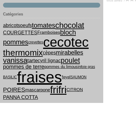
Vous aimez ?
Catégories
chocolat
tomates
abricots
oeufs
bloch
COURGETTES
Framboises
cecotec
pommes
crevettes
thermomix
mirabelles
cèpes
vanissa
poulet
tarte
cyril lignac
pommes de terre
pommes du limousin
foie gras
fraises
feyel
BASILIC
SAUMON
frifri
POIRES
mascarpone
CITRON
PANNA COTTA