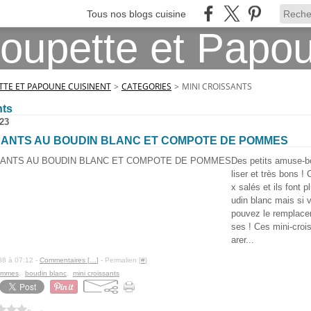
Tous nos blogs cuisine
TE ET PAPOUNE CUISINENT
>
CATEGORIES
>
MINI CROISSANTS
nts
23
SSANTS AU BOUDIN BLANC ET COMPOTE DE POMMES
Des petits amuse-b
liser et très bons 
x salés et ils font p
udin blanc mais si 
pouvez le remplacer
ses ! Ces mini-croi
arer...
88 à 07:12 -
Commentaires [
…
]
- Permalien [
#
]
ommes
,
boudin blanc
,
mini croissants