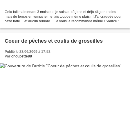
Cela fait maintenant 3 mois que je suis au régime et déjà 4kg en moins ...
mais de temps en temps je me fais tout de même plaisir ! J'ai craquée pour
cette tarte ... et aucun remord ... Je vous la recommande même ! Source :
Maxi cuisine n°115 P our 6...
Coeur de pêches et coulis de groseilles
Publié le 23/06/2009 à 17:52
Par
choupette88