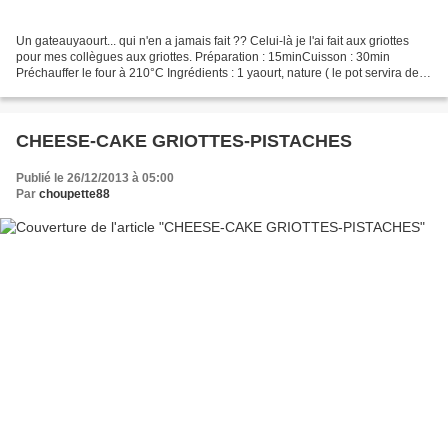
Un gateauyaourt... qui n'en a jamais fait ?? Celui-là je l'ai fait aux griottes
pour mes collègues aux griottes. Préparation : 15minCuisson : 30min
Préchauffer le four à 210°C Ingrédients : 1 yaourt, nature ( le pot servira de
mesure) - 2 pots de farine...
CHEESE-CAKE GRIOTTES-PISTACHES
Publié le 26/12/2013 à 05:00
Par
choupette88