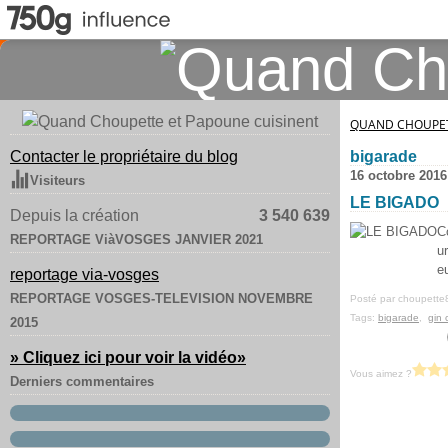
QUAND CHOUPET
Contacter le propriétaire du blog
bigarade
16 octobre 2016
Visiteurs
LE BIGADO
Depuis la création
3 540 639
C
REPORTAGE ViàVOSGES JANVIER 2021
u
e
reportage via-vosges
REPORTAGE VOSGES-TELEVISION NOVEMBRE
Posté par choupette
Tags:
bigarade
,
gin 
2015
» Cliquez ici pour voir la vidéo
»
Vous aimez ?
Derniers commentaires