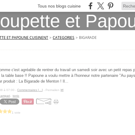
Tous nos blogs cuisine
TE ET PAPOUNE CUISINENT
>
CATEGORIES
>
BIGARADE
omme c'est agréable de rentrer du travail un samedi soir avec un petit repas prê
r la table base !! Papoune a voulu mettre à l'honneur notre partenaire "Au pays d
ur produit : La Bigarade de Menton ! Il...
88 à 07:00 -
Commentaires [
…
]
- Permalien [
#
]
campari
,
tonic
1 vote