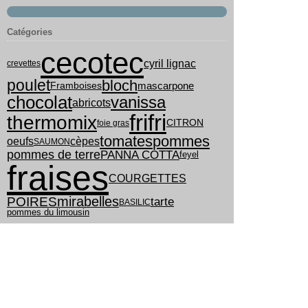
Catégories
cecotec
cyril lignac
crevettes
poulet
bloch
mascarpone
Framboises
chocolat
vanissa
abricots
frifri
thermomix
CITRON
foie gras
tomates
pommes
oeufs
cèpes
SAUMON
PANNA COTTA
pommes de terre
feyel
fraises
COURGETTES
mirabelles
POIRES
tarte
BASILIC
pommes du limousin