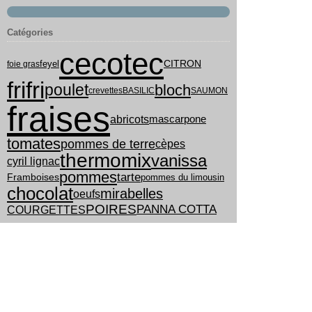
Catégories
cecotec
feyel
CITRON
foie gras
frifri
poulet
bloch
crevettes
BASILIC
SAUMON
fraises
abricots
mascarpone
tomates
pommes de terre
cèpes
thermomix
vanissa
cyril lignac
pommes
tarte
pommes du limousin
Framboises
chocolat
mirabelles
oeufs
POIRES
PANNA COTTA
COURGETTES