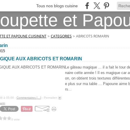
Tous nos blogs cuisine
TE ET PAPOUNE CUISINENT
>
CATEGORIES
>
ABRICOTS ROMARIN
arin
015
GIQUE AUX ABRICOTS ET ROMARIN
Le gâteau magique ... il a fait le tour 
naire cette année ! Il es magique car 
on, on obtient trois textures différentes
e plus sur ma table ... Papoune aime 
rs...
88 à 05:00 -
Commentaires [
…
]
- Permalien [
#
]
arin
0 vote