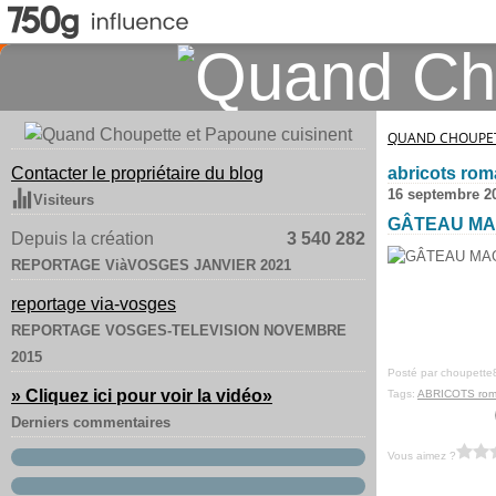
QUAND CHOUPET
Contacter le propriétaire du blog
abricots rom
16 septembre 2
Visiteurs
GÂTEAU MA
Depuis la création
3 540 282
REPORTAGE ViàVOSGES JANVIER 2021
reportage via-vosges
REPORTAGE VOSGES-TELEVISION NOVEMBRE
2015
Posté par choupette
» Cliquez ici pour voir la vidéo
»
Tags:
ABRICOTS rom
Derniers commentaires
Vous aimez ?