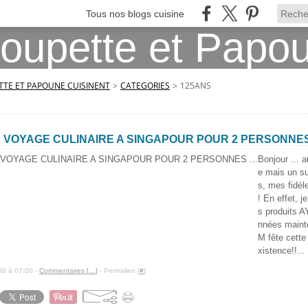
Tous nos blogs cuisine
TE ET PAPOUNE CUISINENT
>
CATEGORIES
>
125ANS
VOYAGE CULINAIRE A SINGAPOUR POUR 2 PERSONNES 
Bonjour ... a
e mais un s
s, mes fidéle
! En effet, j
s produits A
nnées maint
M fête cette
xistence!!...
88 à 07:00 -
Commentaires [
…
]
- Permalien [
#
]