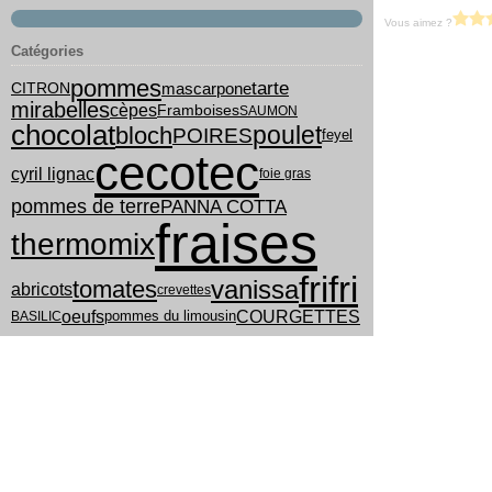
Vous aimez ?
Catégories
pommes
tarte
mascarpone
CITRON
mirabelles
cèpes
Framboises
SAUMON
chocolat
poulet
bloch
POIRES
feyel
cecotec
cyril lignac
foie gras
PANNA COTTA
pommes de terre
fraises
thermomix
frifri
vanissa
tomates
abricots
crevettes
COURGETTES
oeufs
pommes du limousin
BASILIC