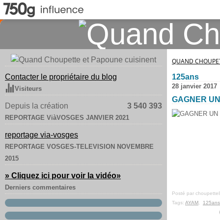
QUAND CHOUPET
Contacter le propriétaire du blog
125ans
28 janvier 2017
Visiteurs
GAGNER UN 
Depuis la création
3 540 393
REPORTAGE ViàVOSGES JANVIER 2021
reportage via-vosges
REPORTAGE VOSGES-TELEVISION NOVEMBRE
2015
» Cliquez ici pour voir la vidéo
»
Derniers commentaires
Posté par choupette
Tags:
AYAM
,
125ans