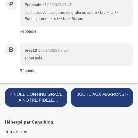
P
Poupoule
16/01/2023 07:45
Je fais souvent se genre de gratin on adore <br /> <br />
Bonne journée <br /> <br /> Bisous
Répondre
B
bree13
16/01/2023 07:39
super idée !
Répondre
< NOËL CONTINU GRÂCE
BÛCHE AUX MARRONS >
A NOTRE FIDELE
PARTENAIRE K-DELICES
DE PROVENCE
Hébergé par Canalblog
Top articles