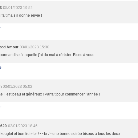
3
05/01/2023 19:52
 fait mais il donne envie !
e
ood Amour
03/01/2023 15:30
urmandise à laquelle j'ai du mal à résister. Bises à vous
e
n
03/01/2023 05:02
il est beau et généreux ! Parfait pour commencer l'année !
e
9620
02/01/2023 18:46
i kouglof et bon fruit<br /> <br /> une bonne soirée bisous à tous les deux