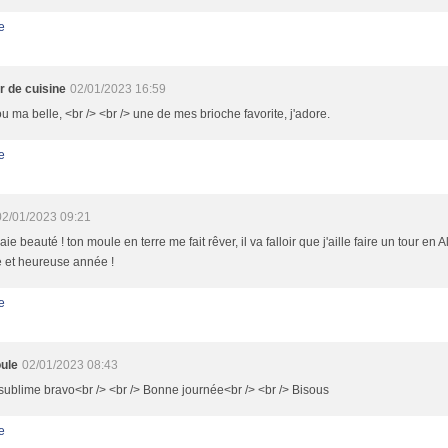
e
 de cuisine
02/01/2023 16:59
 ma belle, <br /> <br /> une de mes brioche favorite, j'adore.
e
02/01/2023 09:21
aie beauté ! ton moule en terre me fait rêver, il va falloir que j'aille faire un tour en 
 et heureuse année !
e
ule
02/01/2023 08:43
 sublime bravo<br /> <br /> Bonne journée<br /> <br /> Bisous
e