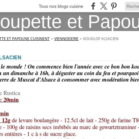
Tous nos blogs cuisine
TE ET PAPOUNE CUISINENT
>
VIENNOISERIE
>
KOUGLOF ALSACIEN
LSACIEN
 le monde ! On commence bien l'année avec ce bon bon koug
n un dimanche à 16h, à déguster au coin du feu et pourquoi 
erre de Muscat d'Alsace à consommer avec modération bien
e Rustica
 : 20min
5min
: 12g
de levure boulangère - 12.5cl de lait - 250g de farine T
e - 100g de raisins secs imbibés au marc de gewurtztraminer -
 entières - 1 c à s de sucre glace.