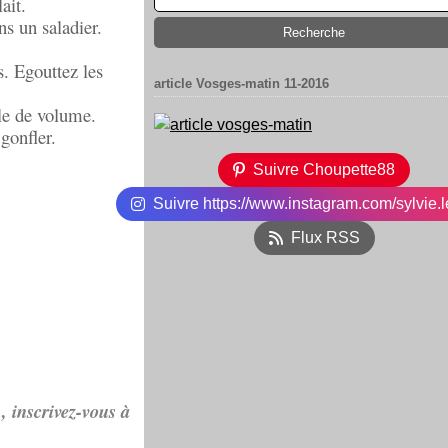
ait.
ns un saladier.
s. Egouttez les
article Vosges-matin 11-2016
ble de volume.
 gonfler.
Suivre Choupette88
Suivre https://www.instagram.com/sylvie.l
Flux RSS
, inscrivez-vous à