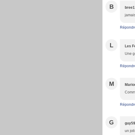
B
bree1
jamais
Répondr
L
Les F
Une go
Répondr
M
Mario
Comme 
Répondr
G
guy5
un jol