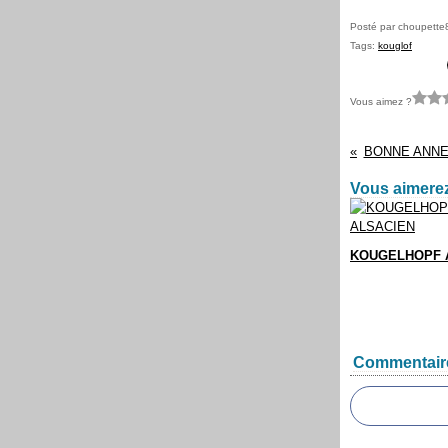
Posté par choupette
Tags:
kouglof
Vous aimez ?
BONNE ANNE
Vous aimerez
KOUGELHOPF 
Commentair