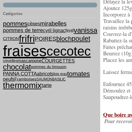
Délayez la lev
Ajoutez 125g 
Incorporez à l
Catégories
Travaillez la
pommes
mirabelles
cèpes
raisins imbib
vanissa
pommes de terre
cyril lignac
feyel
Couvrez-la d'
frifri
poulet
bloch
POIRES
CITRON
Rabattez-la su
fraises
Faites précha
cecotec
Beurrez (10g)
Placez les am
COURGETTES
mascarpone
crevettes
chocolat
pommes du limousin
Laissez ferme
tomates
PANNA COTTA
abricots
foie gras
oeufs
Framboises
SAUMON
BASILIC
Enfournez 4
thermomix
tarte
Démoulez et l
Saupoudrez-le
Que boire av
Pour recevoi