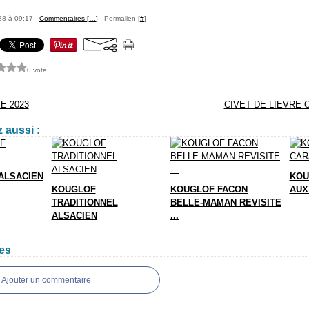
88 à 09:17 -
Commentaires [
…
]
- Permalien [
#
]
0 vote
E 2023
CIVET DE LIEVRE
 aussi :
ALSACIEN
KOU
KOUGLOF
KOUGLOF FACON
AUX
TRADITIONNEL
BELLE-MAMAN REVISITE
ALSACIEN
...
es
Ajouter un commentaire