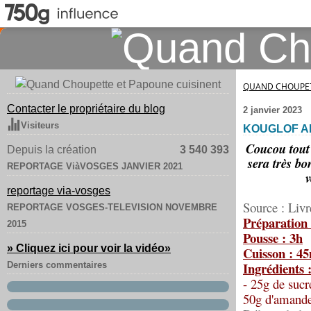
QUAND CHOUPET
Contacter le propriétaire du blog
2 janvier 2023
Visiteurs
KOUGLOF A
Coucou tout
Depuis la création
3 540 393
sera très bo
REPORTAGE ViàVOSGES JANVIER 2021
v
reportage via-vosges
Source : Livr
REPORTAGE VOSGES-TELEVISION NOVEMBRE
Préparation
2015
Pousse : 3h
» Cliquez ici pour voir la vidéo
»
Cuisson : 4
Ingrédients 
Derniers commentaires
- 25g de sucr
50g d'amandes