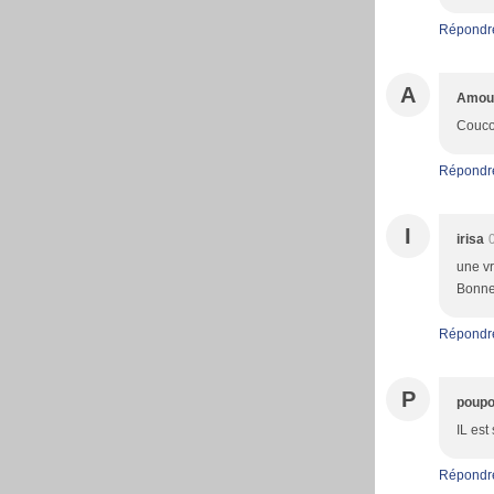
Répondr
A
Amour
Coucou
Répondr
I
irisa
une vr
Bonne
Répondr
P
poupo
IL est
Répondr