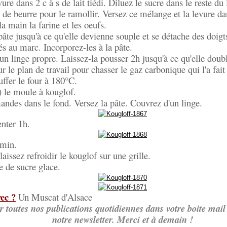
ure dans 2 c à s de lait tiédi. Diluez le sucre dans le reste du l
de beurre pour le ramollir. Versez ce mélange et la levure da
a main la farine et les oeufs.
 pâte jusqu'à ce qu'elle devienne souple et se détache des doigt
és au marc. Incorporez-les à la pâte.
un linge propre. Laissez-la pousser 2h jusqu'à ce qu'elle dou
r le plan de travail pour chasser le gaz carbonique qui l'a fait
uffer le four à 180°C.
 le moule à kouglof.
andes dans le fond. Versez la pâte. Couvrez d'un linge.
nter 1h.
5min.
aissez refroidir le kouglof sur une grille.
 de sucre glace.
ec ?
Un Muscat d'Alsace
r toutes nos publications quotidiennes dans votre boite mail 
notre newsletter. Merci et à demain !