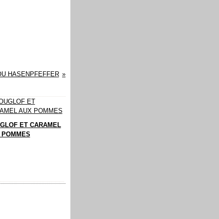
 OU HASENPFEFFER
GLOF ET CARAMEL
 POMMES