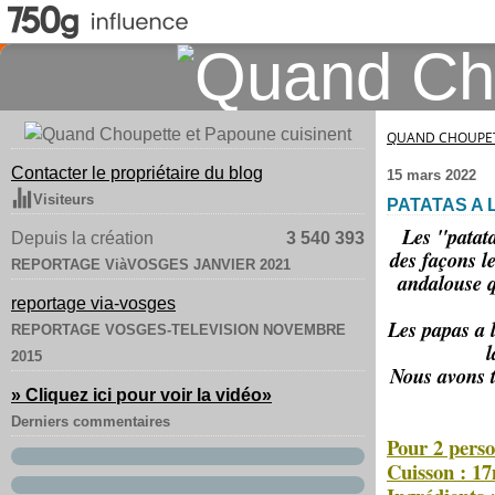
QUAND CHOUPET
Contacter le propriétaire du blog
15 mars 2022
Visiteurs
PATATAS A 
Les "patat
Depuis la création
3 540 393
des façons l
REPORTAGE ViàVOSGES JANVIER 2021
andalouse 
reportage via-vosges
Les papas a 
REPORTAGE VOSGES-TELEVISION NOVEMBRE
l
2015
Nous avons t
» Cliquez ici pour voir la vidéo
»
Derniers commentaires
Pour 2 pers
Cuisson : 17