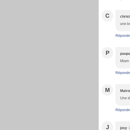
C
christ
une bo
Répondr
P
poupo
Miam m
Répondr
M
Mairo
Une dé
Répondr
J
josy
1