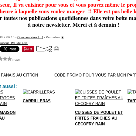
iseur, Il va cuisiner pour vous et vous pouvez même le p
'heure à laquelle vous voulez manger !! Elle est pas belle l
r toutes nos publications quotidiennes dans votre boite mai
à notre newsletter. Merci et à demain !
88 à 06:13 -
Commentaires [
…
]
- Permalien [
#
]
cuiseur DMH de luxe
0 vote
 PANAIS AU CITRON
CODE PROMO POUR VOUS PAR MON PAR
 aussi :
CARRILLERAS
TAR
MAISON
CUISSES DE POULET ET
AU
FRITES FRAÎCHES AU
CECOFRY RAIN