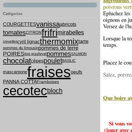
Ingrédients 
poivrons verts
Epluchez les 
Catégories
oignons en ju
vanissa
COURGETTES
abricots
Versez de l'
frifri
tomates
mirabelles
CITRON
Lorsque la te
thermomix
tarte
cyril lignac
crevettes
temps.
pommes de terre
pommes du limousin
pommes
POIRES
feyel
foie gras
SAUMON
chocolat
poulet
cèpes
BASILIC
Placez le co
fraises
oeufs
mascarpone
Salez, poivre
PANNA COTTA
Framboises
cecotec
bloch
Que boire av
Si vous vo
(jouer avec 