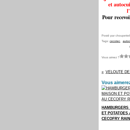
et autocu
l
Pour recevoi
Posté par choupette
Tags:
cecotec
,
auto
Vous aimez ?
VELOUTE DE
Vous aimerez
HAMBURGERS 
ET POTATOES 
CECOFRY RAIN