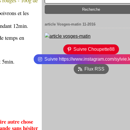
s rouges - 100g de
oivrons et les
endant 12min.
article Vosges-matin 11-2016
 de temps en
Suivre Choupette88
Suivre https://www.instagram.com/sylvie.l
t 5min.
Flux RSS
ire autre chose
ande sans hésiter