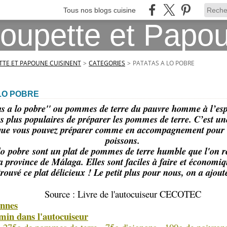
Tous nos blogs cuisine
TE ET PAPOUNE CUISINENT
>
CATEGORIES
>
PATATAS A LO POBRE
LO POBRE
as a lo pobre" ou pommes de terre du pauvre homme à l’esp
es plus populaires de préparer les pommes de terre. C’est une
que vous pouvez préparer comme en accompagnement pour le
poissons.
lo
pobre
sont un plat de pommes de terre humble que l'on r
a province de Málaga. Elles sont faciles à faire et économiqu
rouvé ce plat délicieux ! Le petit plus pour nous, on a ajout
Source : Livre de l'autocuiseur CECOTEC
onnes
min dans l'autocuiseur