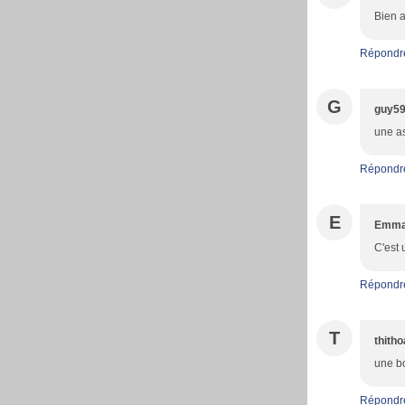
Bien a
Répondr
G
guy5
une as
Répondr
E
Emma
C'est 
Répondr
T
thith
une b
Répondr