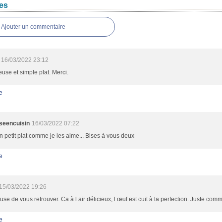
es
Ajouter un commentaire
16/03/2022 23:12
euse et simple plat. Merci.
e
sseencuisin
16/03/2022 07:22
 petit plat comme je les aime... Bises à vous deux
e
15/03/2022 19:26
se de vous retrouver. Ca à l air délicieux, l œuf est cuit à la perfection. Juste com
e