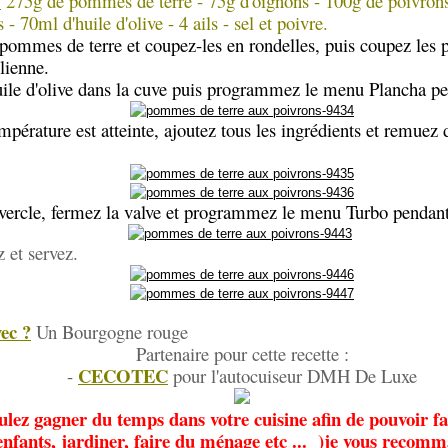
:
275g de pommes de terre - 75g d'oignons - 100g de poivron
 - 70ml d'huile d'olive - 4 ails - sel et poivre.
pommes de terre et coupez-les en rondelles, puis coupez les p
lienne.
huile d'olive dans la cuve puis programmez le menu Plancha p
mpérature est atteinte, ajoutez tous les ingrédients et remuez
uvercle, fermez la valve et programmez le menu Turbo pendan
z et servez.
ec ?
Un Bourgogne rouge
Partenaire pour cette recette :
CECOTEC
-
pour l'autocuiseur DMH De Luxe
ulez gagner du temps dans votre cuisine afin de pouvoir fa
enfants, jardiner, faire du ménage etc ... )je vous recomm