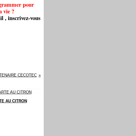
rogrammer pour
a vie ?
l , inscrivez-vous
TENAIRE CECOTEC
TE AU CITRON