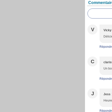
Commentair
V
Vicky
Délici
Répondr
C
clari
Un bon
Répondr
J
Jess
Heureu
Répondr