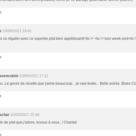
e
e
10/09/2021 18:41
i ce régaler avec ce superbe plat bien appétissant!<br /> <br /> bon week-end<br /
e
sseencuisin
10/09/2021 17:11
. Le genre de recette que j'aime beaucoup... je vais tester... Belle soirée. Bises Cl
e
echat
10/09/2021 15:48
le de plat que j'adore, bisous à vous...! Chantal
e