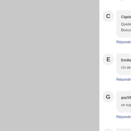
C
Cigale
Quelle
Bisou
Répondr
E
Emili
Un de 
Répondr
G
guy5
un sup
Répondr