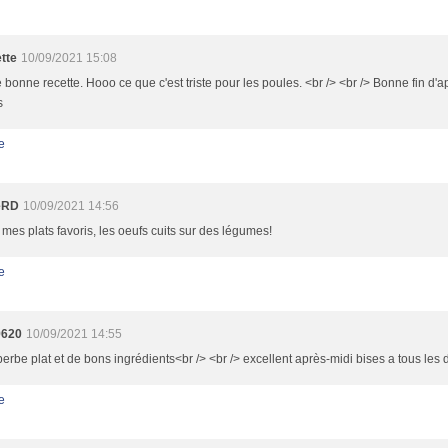
tte
10/09/2021 15:08
 bonne recette. Hooo ce que c'est triste pour les poules. <br /> <br /> Bonne fin d'ap
s
e
eRD
10/09/2021 14:56
mes plats favoris, les oeufs cuits sur des légumes!
e
9620
10/09/2021 14:55
erbe plat et de bons ingrédients<br /> <br /> excellent après-midi bises a tous les
e