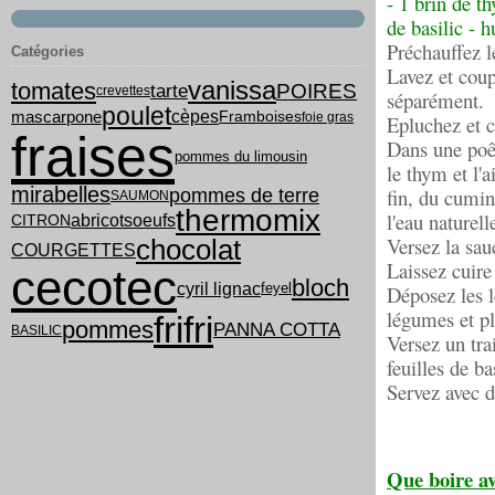
- 1 brin de t
de basilic - h
Préchauffez l
Catégories
Lavez et coup
vanissa
tomates
tarte
POIRES
crevettes
séparément.
poulet
cèpes
mascarpone
Framboises
foie gras
Epluchez et ci
fraises
Dans une poêle
pommes du limousin
le thym et l'
mirabelles
fin, du cumin
pommes de terre
SAUMON
thermomix
l'eau naturel
abricots
oeufs
CITRON
Versez la sa
chocolat
COURGETTES
Laissez cuir
cecotec
bloch
cyril lignac
feyel
Déposez les l
légumes et pla
frifri
pommes
PANNA COTTA
BASILIC
Versez un tra
feuilles de ba
Servez avec du
Que boire av