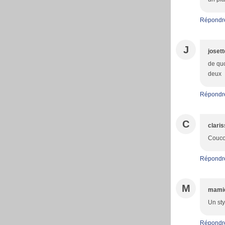
Répondr
J
josett
de quo
deux
Répondr
C
clari
Coucou
Répondr
M
mami
Un sty
Répondr