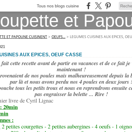
Tous nos blogs cuisine
TE ET PAPOUNE CUISINENT
>
OEUFS...
>
LEGUMES CUISINES AUX EPICES, OE
021
ISINES AUX EPICES, OEUF CASSE
fait cette recette avant de partir en vacances et de ce fait je
maintenant !
provenaient de nos poules mais malheureusement depuis la be
par là et nous avons perdu nos 4 poules en deux jours 
uche tous les petits trous et nous en reprendrons ensuite c
pas engraisser la belette ... Rire !
ier livre de Cyril Lignac
 : 20min
0min
nnes :
:
2 petites courgettes - 2 petites aubergines - 4 oeufs - 1 oigno