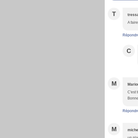
T
tress
A fai
Répondr
C
M
Mario
C'est 
Bonne 
Répondr
M
miche
un pl