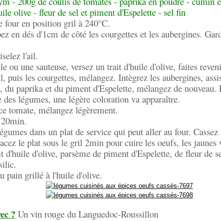
hym - 200g de coulis de tomates - paprika en poudre - cumin e
uile olive - fleur de sel et piment d'Espelette - sel fin
e four en position gril à 240°C.
ez en dés d'1cm de côté les courgettes et les aubergines. Gar
selez l'ail.
 ou une sauteuse, versez un trait d'huile d'olive, faites reveni
ail, puis les courgettes, mélangez. Intègrez les aubergines, ass
, du paprika et du piment d'Espelette, mélangez de nouveau. 
le des légumes, une légère coloration va apparaître.
uce tomate, mélangez légèrement.
e 20min.
égumes dans un plat de service qui peut aller au four. Cassez 
cez le plat sous le gril 2min pour cuire les oeufs, les jaunes v
it d'huile d'olive, parsème de piment d'Espelette, de fleur de s
silic.
 pain grillé à l'huile d'olive.
ec ?
Un vin rouge du Languedoc-Roussillon