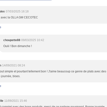
alex
07/03/2025 16:18
re avec la OLLA GM CECOTEC
e
choupette88
09/03/2025 10:42
Ouiii ! Bon dimanche !
n
14/09/2021 08:24
tout simple et pourtant tellement bon ! J'aime beaucoup ce genre de plats avec des o
journée, bises.
e
lle
11/09/2021 15:46
at complet avec des bons produits, merci de ce partage gourmand. Bonne journée