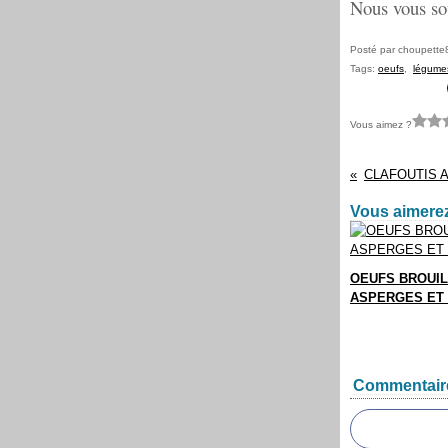
Nous vous sou
Posté par choupette
Tags:
oeufs
,
légume
Vous aimez ?
Vous aimerez
OEUFS BROUI
ASPERGES ET 
Commentair