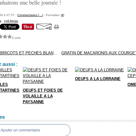
haitons une belle journée !
88 à 07:57 -
Commentaires [
…
]
- Permalien [
#
]
s
,
cyril lignac
0 vote
CLAFOUTIS ABRICOTS ET PECHES BLANCHES
 aussi :
OEUFS A LA LORRAINE
LLES
OME
TARTINES
OEUFS ET FOIES DE
VOLAILLE A LA
PAYSANNE
es
Ajouter un commentaire