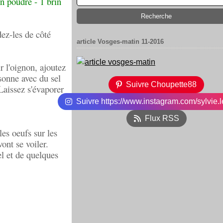
n poudre - 1 brin
dez-les de côté
article Vosges-matin 11-2016
r l'oignon, ajoutez
isonne avec du sel
Suivre Choupette88
Laissez s'évaporer
Suivre https://www.instagram.com/sylvie.l
Flux RSS
les oeufs sur les
ont se voiler.
el et de quelques