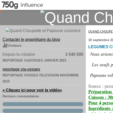
QUAND CHOUPET
Contacter le propriétaire du blog
10 septembre 2
Visiteurs
LEGUMES CU
Nous avions 
Depuis la création
3 540 500
REPORTAGE ViàVOSGES JANVIER 2021
Les oeufs 
reportage via-vosges
Papoune rebo
REPORTAGE VOSGES-TELEVISION NOVEMBRE
2015
Source : prem
» Cliquez ici pour voir la vidéo
»
Préparation
Cuisson : 3
Derniers commentaires
Pour 4 perso
Ingrédients 