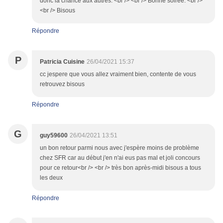
donc la chance aux autres. <br /> <br /> Bonne soirée. <br />
<br /> Bisous
Répondre
P
Patricia Cuisine
26/04/2021 15:37
cc jespere que vous allez vraiment bien, contente de vous
retrouvez bisous
Répondre
G
guy59600
26/04/2021 13:51
un bon retour parmi nous avec j'espère moins de problème
chez SFR car au début j'en n'ai eus pas mal et joli concours
pour ce retour<br /> <br /> très bon après-midi bisous a tous
les deux
Répondre