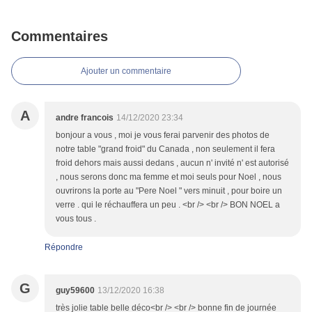
Commentaires
Ajouter un commentaire
A
andre francois
14/12/2020 23:34
bonjour a vous , moi je vous ferai parvenir des photos de
notre table "grand froid" du Canada , non seulement il fera
froid dehors mais aussi dedans , aucun n' invité n' est autorisé
, nous serons donc ma femme et moi seuls pour Noel , nous
ouvrirons la porte au "Pere Noel " vers minuit , pour boire un
verre . qui le réchauffera un peu . <br /> <br /> BON NOEL a
vous tous .
Répondre
G
guy59600
13/12/2020 16:38
très jolie table belle déco<br /> <br /> bonne fin de journée