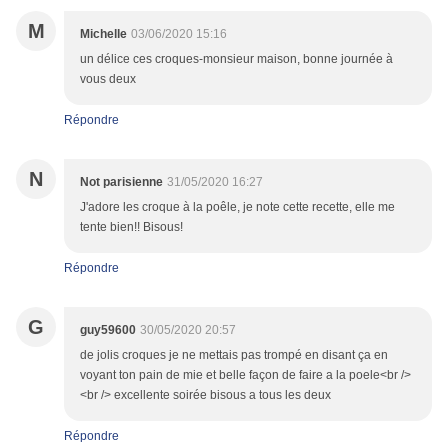
M
Michelle
03/06/2020 15:16
un délice ces croques-monsieur maison, bonne journée à
vous deux
Répondre
N
Not parisienne
31/05/2020 16:27
J'adore les croque à la poêle, je note cette recette, elle me
tente bien!! Bisous!
Répondre
G
guy59600
30/05/2020 20:57
de jolis croques je ne mettais pas trompé en disant ça en
voyant ton pain de mie et belle façon de faire a la poele<br />
<br /> excellente soirée bisous a tous les deux
Répondre