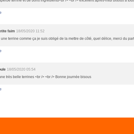
perbe terrine et de bons ingrédients<br /> <br /> excellent après-midi bisous a tou
e
tite faim
18/05/2020 11:52
 une terrine comme ça je suis obligé de la mettre de côté, quel délice, merci du par
e
ule
18/05/2020 05:54
une très belle terrines <br /> <br /> Bonne journée bisous
e