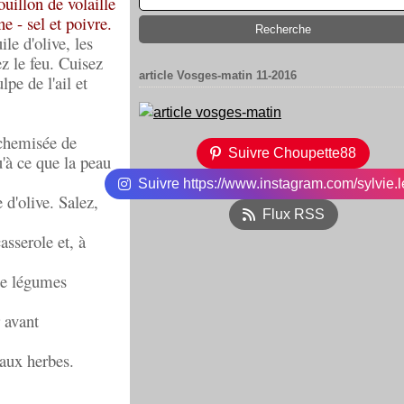
uillon de volaille
e - sel et poivre.
ile d'olive, les
z le feu. Cuisez
article Vosges-matin 11-2016
pe de l'ail et
 chemisée de
Suivre Choupette88
'à ce que la peau
Suivre https://www.instagram.com/sylvie.l
 d'olive. Salez,
Flux RSS
asserole et, à
 de légumes
r avant
aux herbes.