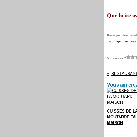
Que boire av
Posté par choupette
Tags:
lapin
,
aubergi
Vous aimez ?
RESTAURANT
Vous aimerez
CUISSES DE LA
MOUTARDE FAI
MAISON