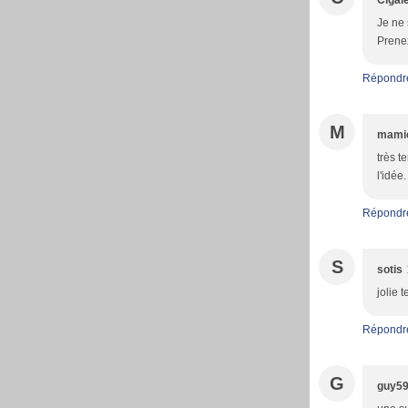
Cigale
Je ne 
Prenez
Répondr
M
mami
très t
l'idée
Répondr
S
sotis
jolie t
Répondr
G
guy5