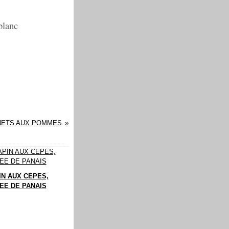
blanc
NETS AUX POMMES
IN AUX CEPES,
EE DE PANAIS