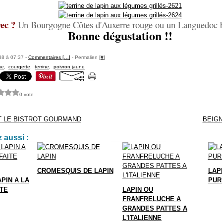
ec ?
Un Bourgogne Côtes d'Auxerre rouge ou un Languedoc 
Bonne dégustation !!
88 à 07:37 -
Commentaires [
…
]
- Permalien [
#
]
ne
,
courgette
,
terrine
,
poivron jaune
0 vote
 LE BISTROT GOURMAND
BEIG
 aussi :
CROMESQUIS DE LAPIN
LAP
PIN A LA
PUR
TE
LAPIN OU
FRANFRELUCHE A
GRANDES PATTES A
L'ITALIENNE