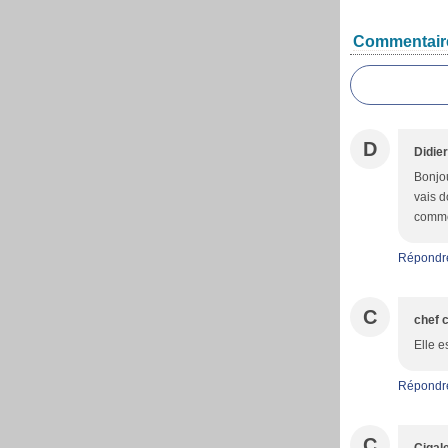
Commentair
D
Didier
Bonjou
vais d
comme 
Répondr
C
chef c
Elle e
Répondr
C