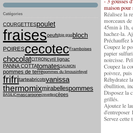
- 3 gousses d'
maison pour n
Réalisez la re
Catégories
morceaux de l
poulet
COURGETTES
45min à 1h, e
fraises
hachez-la. Aj
bloch
oeufs
foie gras
Préchauffez 
cecotec
Coupez le poi
POIRES
Framboises
papier sulfur
chocolat
noircisse. Pe
cyril lignac
CITRON
tomates
Coupez la cou
PANNA COTTA
SAUMON
pommes de terre
poivrez, puis 
pommes du limousin
feyel
frifri
vanissa
Réhydratez la
tarte
abricots
ébullition, in
thermomix
pommes
mirabelles
Disposez la c
cèpes
mascarpone
BASILIC
crevettes
grillés.
Ajoutez le lau
d'entreposer 
Servez cette