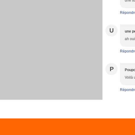
une su
Répondr
U
une pe
ah oui
Répondr
P
Poupo
Voilà 
Répondr