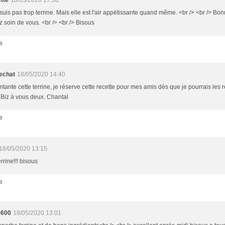
tte
18/05/2020 17:30
suis pas trop terrine. Mais elle est l'air appétissante quand même. <br /> <br /> Bon
 soin de vous. <br /> <br /> Bisous
e
echat
18/05/2020 14:40
entante cette terrine, je réserve cette recette pour mes amis dès que je pourrais les 
. Biz à vous deux. Chantal
e
18/05/2020 13:15
errine!!! bisous
e
9600
18/05/2020 13:01