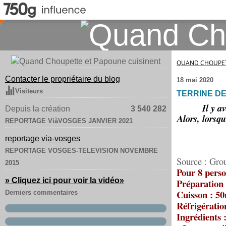
QUAND CHOUPET
Contacter le propriétaire du blog
18 mai 2020
Visiteurs
TERRINE DE
Il y a
Depuis la création
3 540 282
Alors, lorsqu
REPORTAGE ViàVOSGES JANVIER 2021
reportage via-vosges
REPORTAGE VOSGES-TELEVISION NOVEMBRE
Source : Gr
2015
Pour 8 perso
» Cliquez ici pour voir la vidéo
»
Préparation
Cuisson : 5
Derniers commentaires
Réfrigératio
Ingrédients 