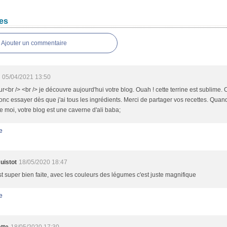
es
Ajouter un commentaire
05/04/2021 13:50
r<br /> <br /> je découvre aujourd'hui votre blog. Ouah ! cette terrine est sublime.
onc essayer dès que j'ai tous les ingrédients. Merci de partager vos recettes. Quan
moi, votre blog est une caverne d'ali baba;
e
uistot
18/05/2020 18:47
st super bien faite, avec les couleurs des légumes c'est juste magnifique
e