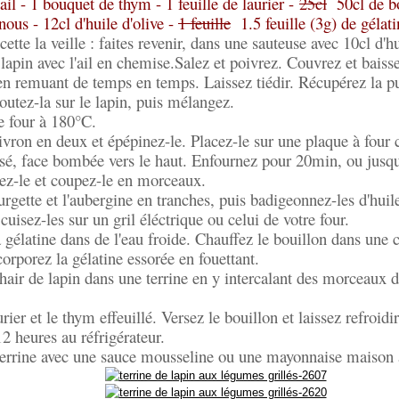
ail - 1 bouquet de thym - 1 feuille de laurier -
25cl
50cl de bo
ous - 12cl d'huile d'olive -
1 feuille
1.5 feuille (3g) de gélatin
cette la veille : faites revenir, dans une sauteuse avec 10cl d'hu
apin avec l'ail en chemise.Salez et poivrez. Couvrez et baisse
n remuant de temps en temps. Laissez tiédir. Récupérez la pul
outez-la sur le lapin, puis mélangez.
le four à 180°C.
vron en deux et épépinez-le. Placez-le sur une plaque à four
isé, face bombée vers le haut. Enfournez pour 20min, ou jusqu
lez-le et coupez-le en morceaux.
rgette et l'aubergine en tranches, puis badigeonnez-les d'huile
cuisez-les sur un gril éléctrique ou celui de votre four.
 gélatine dans de l'eau froide. Chauffez le bouillon dans une c
corporez la gélatine essorée en fouettant.
hair de lapin dans une terrine en y intercalant des morceaux
rier et le thym effeuillé. Versez le bouillon et laissez refroidi
12 heures au réfrigérateur.
 terrine avec une sauce mousseline ou une mayonnaise maison 