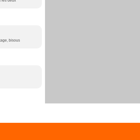
s les deux
tage, bisous