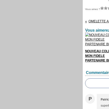
Vous aimez ?
OMELETTE A
Vous aimerez
NOUVEAU COLI
MON FIDELE
PARTENAIRE 
Commentair
P
Patric
super