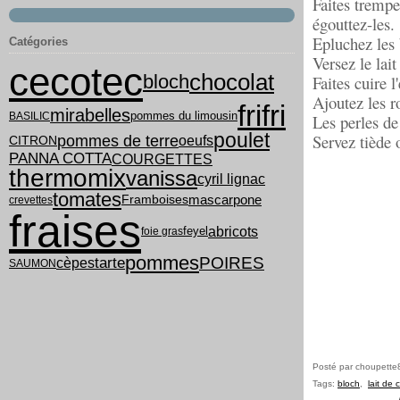
Faites trempe
égouttez-les.
Epluchez les 
Catégories
Versez le lai
cecotec
chocolat
bloch
Faites cuire 
Ajoutez les r
frifri
mirabelles
pommes du limousin
BASILIC
Les perles de
poulet
Servez tiède 
pommes de terre
oeufs
CITRON
PANNA COTTA
COURGETTES
thermomix
vanissa
cyril lignac
tomates
mascarpone
Framboises
crevettes
fraises
abricots
feyel
foie gras
pommes
tarte
POIRES
cèpes
SAUMON
Posté par choupette
Tags:
bloch
,
lait de 