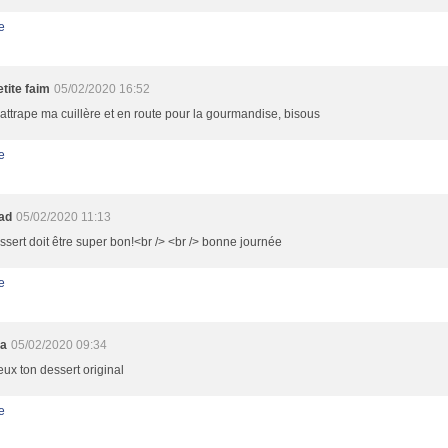
e
tite faim
05/02/2020 16:52
j'attrape ma cuillère et en route pour la gourmandise, bisous
e
oad
05/02/2020 11:13
ssert doit être super bon!<br /> <br /> bonne journée
e
ra
05/02/2020 09:34
eux ton dessert original
e