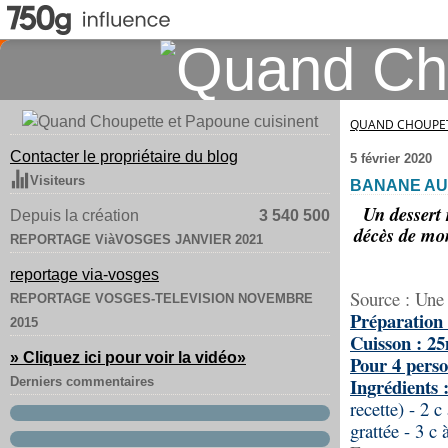
QUAND CHOUPET
Contacter le propriétaire du blog
5 février 2020
Visiteurs
BANANE AU 
Un dessert 
Depuis la création
3 540 500
décès de mon
REPORTAGE ViàVOSGES JANVIER 2021
reportage via-vosges
Source : Une 
REPORTAGE VOSGES-TELEVISION NOVEMBRE
Préparation 
2015
Cuisson : 2
» Cliquez ici pour voir la vidéo
»
Pour 4 perso
Ingrédients 
Derniers commentaires
recette) - 2 
grattée - 3 c