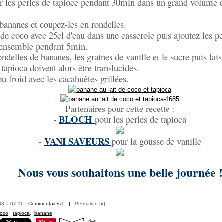
r les perles de tapioce pendant 30min dans un grand volume d
bananes et coupez-les en rondelles.
t de coco avec 25cl d'eau dans une casserole puis ajoutez les pe
l'ensemble pendant 5min.
ondelles de bananes, les graines de vanille et le sucre puis lai
 tapioca doivent alors être translucides.
ou froid avec les cacahuètes grillées.
Partenaires pour cette recette :
BLOCH
-
pour les perles de tapioca
VANI SAVEURS
-
pour la gousse de vanille
Nous vous souhaitons une belle journée 
88 à 07:16 -
Commentaires [
…
]
- Permalien [
#
]
coco
,
tapioca
,
banane