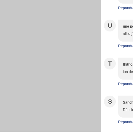
Répondr
U
une pe
allez 
Répondr
T
thith
ton de
Répondr
S
Sand
Délici
Répondr