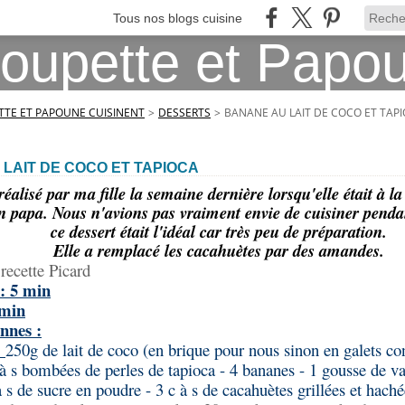
Tous nos blogs cuisine
TE ET PAPOUNE CUISINENT
>
DESSERTS
>
BANANE AU LAIT DE COCO ET TAP
LAIT DE COCO ET TAPIOCA
réalisé par ma fille la semaine dernière lorsqu'elle était à l
 papa. Nous n'avions pas vraiment envie de cuisiner pendan
ce dessert était l'idéal car très peu de préparation.
Elle a remplacé les cacahuètes par des amandes.
recette Picard
: 5 min
5min
nnes :
:
250g de lait de coco (en brique pour nous sinon en galets co
c à s bombées de perles de tapioca - 4 bananes - 1 gousse de va
 à s de sucre en poudre - 3 c à s de cacahuètes grillées et hach