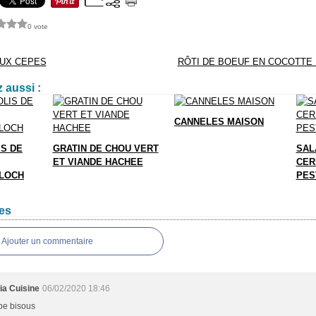
0 vote
UX CEPES
RÔTI DE BOEUF EN COCOTTE
 aussi :
CANNELES MAISON
S DE
GRATIN DE CHOU VERT
SAL
ET VIANDE HACHEE
CER
BLOCH
PES
es
Ajouter un commentaire
ia Cuisine
06/02/2020 18:46
be bisous