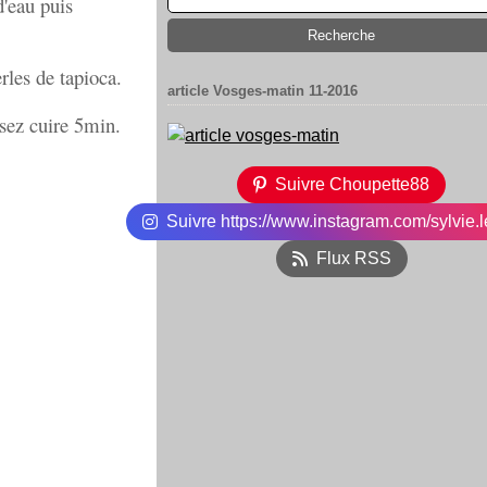
'eau puis
rles de tapioca.
article Vosges-matin 11-2016
ssez cuire 5min.
Suivre Choupette88
Suivre https://www.instagram.com/sylvie.l
Flux RSS
!