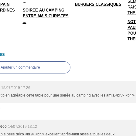
PAIN
BURGERS CLASSIQUES
RDINES
SOIREE AU CAMPING
ENTRE AMIS CURISTES
...
NOT
PAU
POU
THE
es
Ajouter un commentaire
15/07/2019 17:26
st bien agréable cette table pour une soirée au camping avec les amis.<br /> <br />
e
9600
14/07/2019 13:12
table belle déco <br /> <br /> excellent après-midi bises a tous les deux