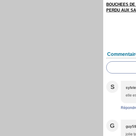
BOUCHEES DE 
PERDU AUX SA
Commentair
S
sylvie
elle e
Répondr
G
guy5
jolie 