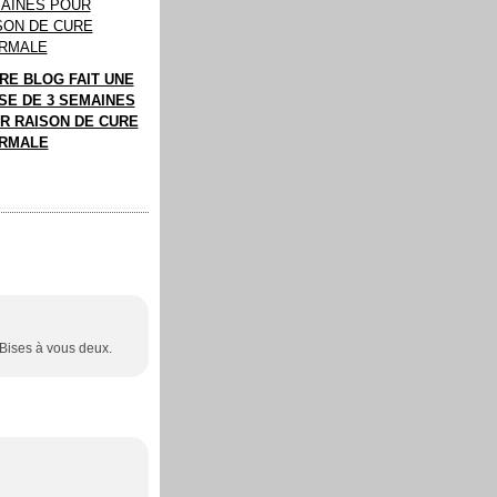
RE BLOG FAIT UNE
SE DE 3 SEMAINES
R RAISON DE CURE
RMALE
 Bises à vous deux.