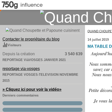
QUAND CHOUPET
Contacter le propriétaire du blog
14 juillet 2019
Visiteurs
MA TABLE 
Aujourd'hui
Depuis la création
3 540 639
REPORTAGE ViàVOSGES JANVIER 2021
Nous sommes
savez car 
reportage via-vosges
Nous nous 
REPORTAGE VOSGES-TELEVISION NOVEMBRE
2015
Petite décor
» Cliquez ici pour voir la vidéo
»
Derniers commentaires
Je vous la