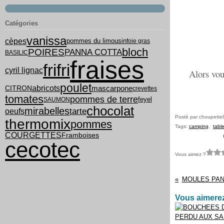
Catégories
vanissa
cèpes
pommes du limousin
foie gras
bloch
POIRES
PANNA COTTA
BASILIC
fraises
frifri
cyril lignac
Alors vou
poulet
abricots
mascarpone
CITRON
crevettes
tomates
pommes de terre
feyel
SAUMON
chocolat
mirabelles
tarte
oeufs
Posté par choupette
thermomix
pommes
Tags:
camping
,
tabl
COURGETTES
Framboises
cecotec
Vous aimez ?
MOULES PA
Vous aimerez