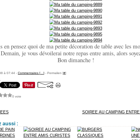
s en pensez quoi de ma petite décoration de table avec les m
Demain, je vous dévoilerai notre repas entre amis, alors soyez
Bon dimanche !
88 à 07:44 -
Commentaires [
…
]
- Permalien [
#
]
e
0 vote
NEES
SOIREE AU CAMPING ENTRE 
 aussi :