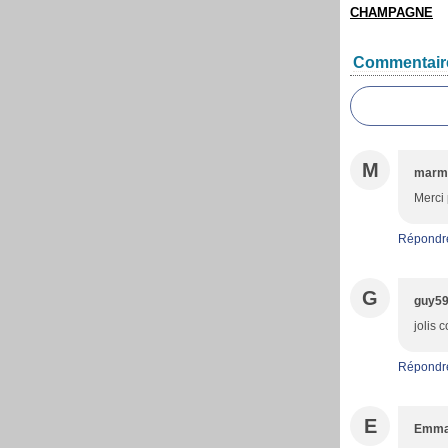
CHAMPAGNE
Commentair
M
marm
Merci 
Répondr
G
guy5
jolis 
Répondr
E
Emma