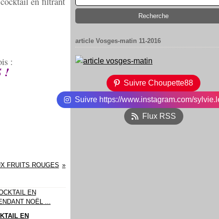
ocktail en filtrant
article Vosges-matin 11-2016
is :
 !
Suivre Choupette88
Suivre https://www.instagram.com/sylvie.l
Flux RSS
X FRUITS ROUGES
KTAIL EN