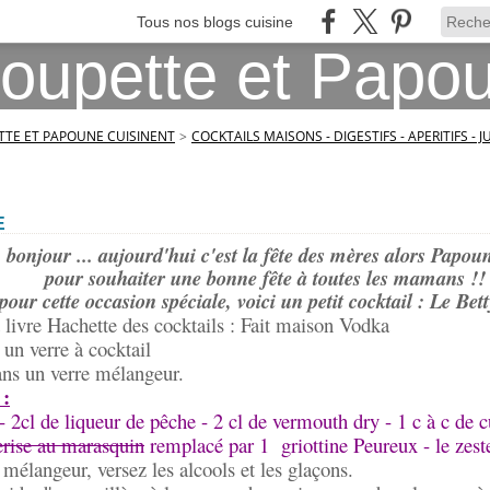
Tous nos blogs cuisine
TE ET PAPOUNE CUISINENT
>
COCKTAILS MAISONS - DIGESTIFS - APERITIFS - J
E
 bonjour ... aujourd'hui c'est la fête des mères alors Papoun
pour souhaiter une bonne fête à toutes les mamans !!
pour cette occasion spéciale, voici un petit cocktail : Le Bet
t livre Hachette des cocktails : Fait maison Vodka
 un verre à cocktail
ans un verre mélangeur.
 :
- 2cl de liqueur de pêche - 2 cl de vermouth dry - 1 c à c de c
rise au marasquin
remplacé par 1 griottine Peureux - le zest
 mélangeur, versez les alcools et les glaçons.