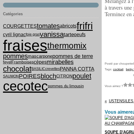
Mélangez à l'
à travers une
Terminez en a
Catégories
frifri
tomates
COURGETTES
abricots
vanissa
tarte
cyril lignac
oeufs
foie gras
fraises
thermomix
pommes
pommes de terre
mascarpone
mirabelles
cèpes
feyel
Framboises
Posté par choupette
chocolat
PANNA COTTA
BASILIC
crevettes
Tags:
cocktail
,
betty
poulet
bloch
POIRES
CITRON
SAUMON
cecotec
pommes du limousin
Vous aimez ?
USTENSILES
Vous aimerez
SOUPE D'AGR