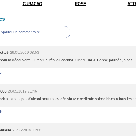
CURACAO
ROSE
ATT
es
Ajouter un commentaire
otte5
29/05/2019 08:53
pour la découverte !! C'est un très joli cocktail ! <br /> <br /> Bonne journée, bises.
e
9600
26/05/2019 21:46
cocktails mais pas d'alcool pour moi<br /> <br /> excellente soirée bises a tous les 
e
nuelle
26/05/2019 11:00