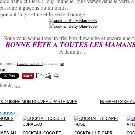
aide d'une cuillère à long manche, puis versez dans le verre à c
 passoire à glaçons ou un tamis.
joutant la griottine et le zeste d'orange.
Nous vous souhaitons un très bon dimanche et encore une fo
BONNE FÊTE A TOUTES LES MAMANS
A demain ...
88 à 08:19 -
Commentaires [
…
]
- Permalien [
#
]
 blue
0 vote
 & CUISINE MON NOUVEAU PARTENAIRE
NUMBER CAKE AU
 aussi :
UMES AU
COCKTAIL COCO ET
COCKTAIL LE CAPRI
COC