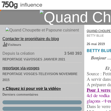
QUAND CHOUPET
BETTY BLUE
Contacter le propriétaire du blog
26 mai 2019
Visiteurs
BETTY BLU
Depuis la création
3 540 393
Bonjour ...
REPORTAGE ViàVOSGES JANVIER 2021
Et 
reportage via-vosges
Source : Peti
REPORTAGE VOSGES-TELEVISION NOVEMBRE
A servir dans
2015
A préparer d
» Cliquez ici pour voir la vidéo
»
Pour 1 verre
4cl de vodka 
Derniers commentaires
glaçons -
1 ce
Dans le verre