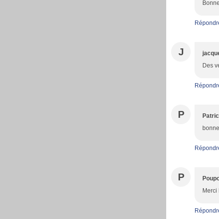
Bonne
Répondr
J
jacqu
Des ve
Répondr
P
Patric
bonne 
Répondr
P
Poupo
Merci
Répondr