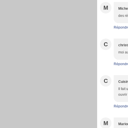
M
Miche
des ré
Répondr
C
christ
moi au
Répondr
C
Cuisi
Il fai
ouvrir
Répondr
M
Mario