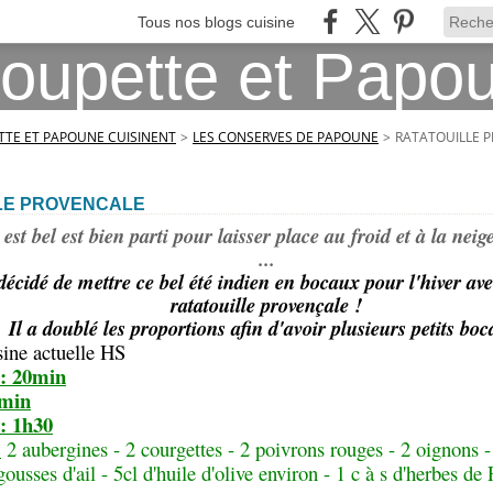
Tous nos blogs cuisine
TE ET PAPOUNE CUISINENT
>
LES CONSERVES DE PAPOUNE
>
RATATOUILLE 
LE PROVENCALE
 est bel est bien parti pour laisser place au froid et à la neig
...
écidé de mettre ce bel été indien en bocaux pour l'hiver avec
ratatouille provençale !
Il a doublé les proportions afin d'avoir plusieurs petits boc
ine actuelle HS
 : 20min
0min
 : 1h30
:
2 aubergines - 2 courgettes - 2 poivrons rouges - 2 oignons 
gousses d'ail - 5cl d'huile d'olive environ - 1 c à s d'herbes de 