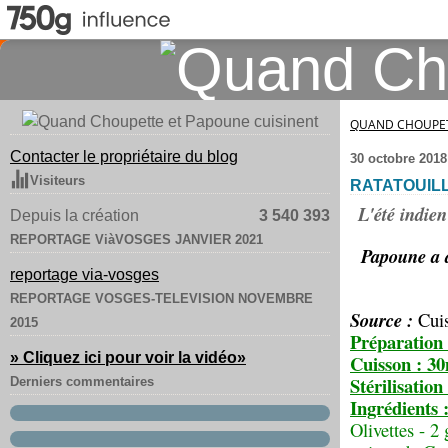
QUAND CHOUPET
Contacter le propriétaire du blog
30 octobre 2018
Visiteurs
RATATOUIL
L'été indien
Depuis la création
3 540 393
REPORTAGE ViàVOSGES JANVIER 2021
Papoune a d
reportage via-vosges
REPORTAGE VOSGES-TELEVISION NOVEMBRE
Source :
Cuis
2015
Préparation
» Cliquez ici pour voir la vidéo
»
Cuisson : 3
Stérilisation
Derniers commentaires
Ingrédients 
Olivettes - 2 