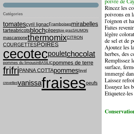
poivre de Ca
Rincez les co
poivrons en l
Catégories
l'oignon et ha
tomates
mirabelles
cyril lignac
Framboises
Faites reveni
bloch
tarte
abricots
cèpes
foie gras
SAUMON
légère colora
thermomix
mascarpone
CITRON
de sel et de 
POIRES
COURGETTES
Ajoutez les l
cecotec
chocolat
poulet
herbes, des c
Remplissez le
pommes de terre
pommes du limousin
BASILIC
surface, ferm
frifri
pommes
PANNA COTTA
feyel
immergé dans 
fraises
Laissez refroi
vanissa
oeufs
crevettes
Essuyez les b
Etiquetez-les
Conservatio