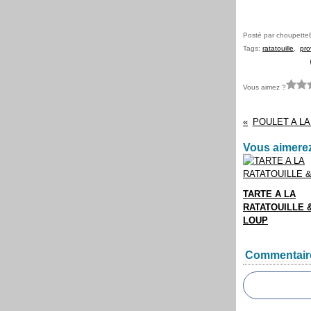
Posté par choupette
Tags:
ratatouille
,
pro
Vous aimez ?
POULET A L
Vous aimerez
TARTE A LA
RATATOUILLE 
LOUP
Commentair