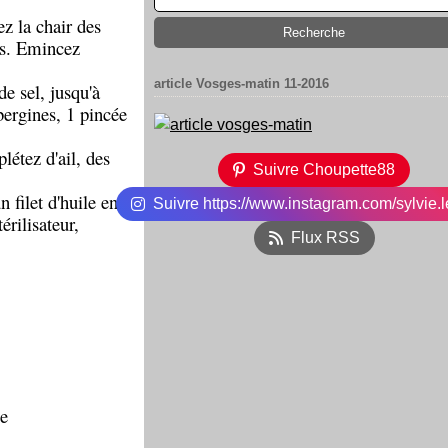
ez la chair des
es. Emincez
article Vosges-matin 11-2016
de sel, jusqu'à
bergines, 1 pincée
étez d'ail, des
Suivre Choupette88
 filet d'huile en
Suivre https://www.instagram.com/sylvie.l
rilisateur,
Flux RSS
ce