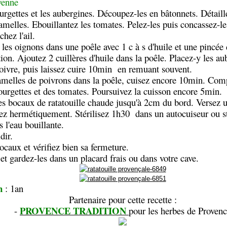
yenne
urgettes et les aubergines. Découpez-les en bâtonnets. Détaill
amelles. Ebouillantez les tomates. Pelez-les puis concassez-l
chez l'ail.
r les oignons dans une poêle avec 1 c à s d'huile et une pincée 
tion. Ajoutez 2 cuillères d'huile dans la poêle. Placez-y les au
poivre, puis laissez cuire 10min en remuant souvent.
amelles de poivrons dans la poêle, cuisez encore 10min. Compl
ourgettes et des tomates. Poursuivez la cuisson encore 5min.
s bocaux de ratatouille chaude jusqu'à 2cm du bord. Versez un
ez hermétiquement. Stérilisez 1h30 dans un autocuiseur ou sté
l'eau bouillante.
dir.
ocaux et vérifiez bien sa fermeture.
 et gardez-les dans un placard frais ou dans votre cave.
n
: 1an
Partenaire pour cette recette :
PROVENCE TRADITION
-
pour les herbes de Proven