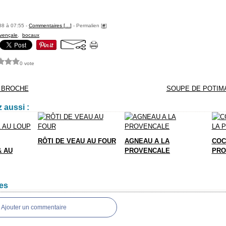
88 à 07:55 -
Commentaires [
…
]
- Permalien [
#
]
vençale
,
bocaux
0 vote
A BROCHE
SOUPE DE POTIM
 aussi :
RÔTI DE VEAU AU FOUR
AGNEAU A LA
COC
& AU
PROVENCALE
PRO
es
Ajouter un commentaire