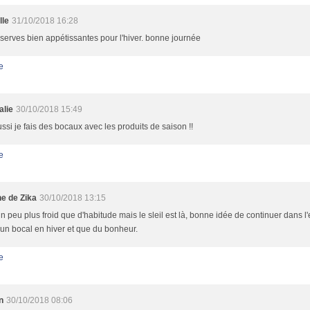
lle
31/10/2018 16:28
serves bien appétissantes pour l'hiver. bonne journée
e
alie
30/10/2018 15:49
ssi je fais des bocaux avec les produits de saison !!
e
ne de Zika
30/10/2018 13:15
t un peu plus froid que d'habitude mais le sleil est là, bonne idée de continuer dans l'e
 un bocal en hiver et que du bonheur.
e
n
30/10/2018 08:06