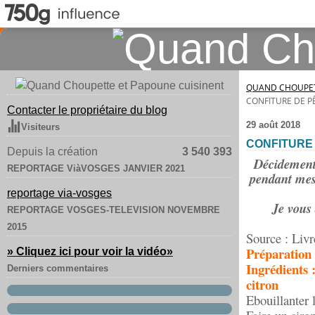
QUAND CHOUPET
CONFITURE DE P
Contacter le propriétaire du blog
29 août 2018
Visiteurs
CONFITURE
Depuis la création
3 540 393
Décidement P
REPORTAGE ViàVOSGES JANVIER 2021
pendant mes 
reportage via-vosges
Je vous 
REPORTAGE VOSGES-TELEVISION NOVEMBRE
2015
Source : Livre
Préparation 
» Cliquez ici pour voir la vidéo
»
Ingrédients 
Derniers commentaires
citron
Ebouillanter 