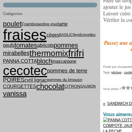
Faire un sirop
ajouter le jus
Laisser cuire
Catégories
Vérifier la co
poulet
tarte
Framboises
foie gras
fraises
cèpes
feyel
BASILIC
crevettes
Passez une a
tomates
pommes
oeufs
abricots
frifri
thermomix
mirabelles
bloch
PANNA COTTA
mascarpone
cecotec
Posté par choupette
pommes de terre
Tags:
pêches
,
confit
POIRES
cyril lignac
pommes du limousin
chocolat
COURGETTES
CITRON
SAUMON
Vous aimez ?
vanissa
SANDWICH D
Vous aimerez