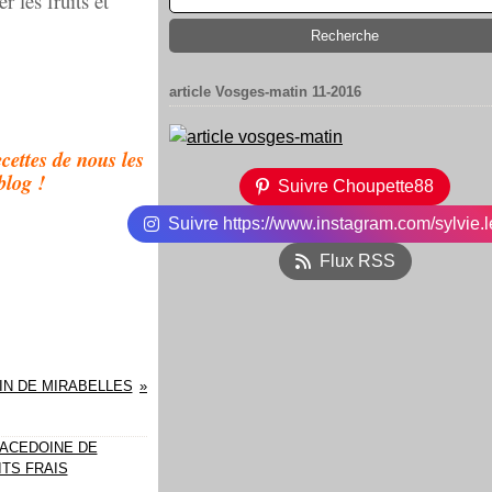
r les fruits et
article Vosges-matin 11-2016
cettes de nous les
blog !
Suivre Choupette88
Suivre https://www.instagram.com/sylvie.l
Flux RSS
IN DE MIRABELLES