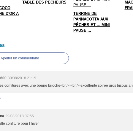
TABLE DES PECHEURS
MAC
COCO,
FRA
E D'OR A
TERRINE DE
PANNACOTTA AUX
PÊCHES ET ... MINI
PAUSE ...
es
Ajouter un commentaire
9600
30/08/2018 21:19
ies confitures avec une bonne brioche<br /> <br /> excellente soirée gros bisous a 
e
nna
29/08/2018 07:55
lle confiture pour l hiver