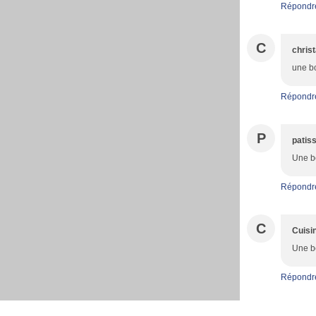
Répondr
C
christ
une bo
Répondr
P
patiss
Une b
Répondr
C
Cuisi
Une be
Répondr