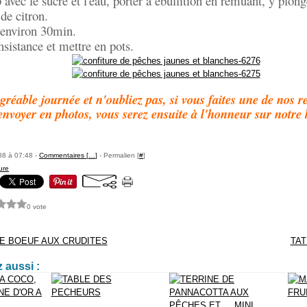
 avec le sucre et l'eau, porter à ébullition en remuant, y plonge
 de citron.
 environ 30min.
nsistance et mettre en pots.
gréable journée et n'oubliez pas, si vous faites une de nos re
envoyer en photos, vous serez ensuite à l'honneur sur notre 
88 à 07:48 -
Commentaires [
…
]
- Permalien [
#
]
ure
0 vote
E BOEUF AUX CRUDITES
TAT
 aussi :