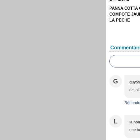
PANNA COTTA 
COMPOTE JAUN
LA PECHE
Commentair
G
guy5
de jol
Répondr
L
la no
une be